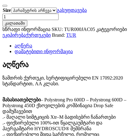
Size
გასუფთავება
Tur
Lapland
კალათაში
Hydroscud®
სწრაფი ინფორმაცია
SKU:
TUR000JAC05
კატეგორიები
Jacket
ეკიპირება
ქურთუკები
Brand:
TUR
anthracite/black
რაოდენობა
აღწერა
დამატებითი ინფორმაცია
აღწერა
ზამთრის ქურთუკი, სერტიფიცირებული EN 17092:2020
სტანდარტით, AA კლასი.
მახასიათებლები
– Polystrong Pro 600D – Polystrong 600D –
Polystrong 450D ქსოვილების კომბინაცია Drop Safe
დამუშავებით
.- მაღალი სიმტკიცის Xtr–M ბადისებრი ჩანართები
.- ფიქსირებული 100%-ით წყალგაუმტარი და
ჰაერგამტარი HYDROSCUD® მემბრანა
.- ფიქსირებული შიდა სარჩული, რომელიც