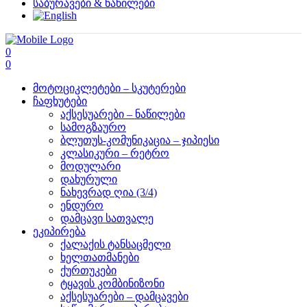
საბურავები & ნაწილები
0
0
მოტოციკლეტები – სკუტერები
ჩაფხუტები
აქსესუარები – ნაწილები
სამოგზაურო
ბლუთუს-კომუნიკაცია – ჯიპიესი
კლასიკური – რეტრო
მოდულარი
დახურული
ნახევრად ღია (3/4)
ენდურო
დამცავი სათვალე
ეკიპირება
ქალაქის ტანსაცმელი
ხელთათმანები
ქურთუკები
ტყავის კომბინიზონი
აქსესუარები – დამცავები