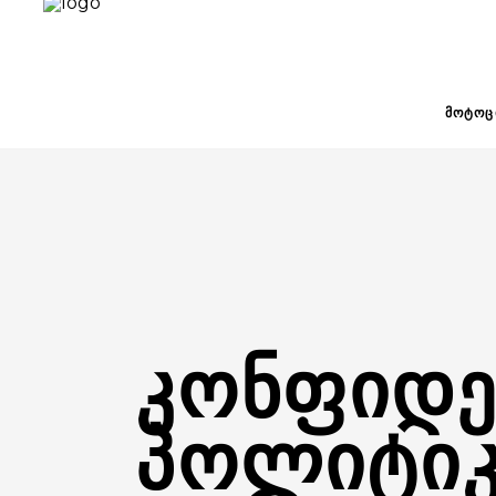
ᲛᲝᲢᲝᲪ
ᲙᲝᲜᲤᲘᲓᲔ
ᲞᲝᲚᲘᲢᲘᲙ