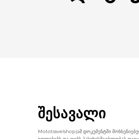
ᲨᲔᲡᲐᲕᲐᲚᲘ
Mototravelshop(ამ დოკუმენტში მოხსენიებულ
უფლებებს და ღებს პასუხისმგებლობას დაიც