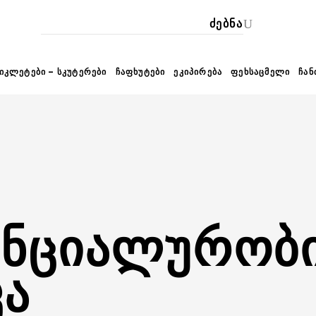
ᲙᲐ
ᲘᲙᲚᲔᲢᲔᲑᲘ – ᲡᲙᲣᲢᲔᲠᲔᲑᲘ
ᲩᲐᲤᲮᲣᲢᲔᲑᲘ
ᲔᲙᲘᲞᲘᲠᲔᲑᲐ
ᲤᲔᲮᲡᲐᲪᲛᲔᲚᲘ
ᲩᲐᲜ
ᲜᲪᲘᲐᲚᲣᲠᲝᲑ
Ა