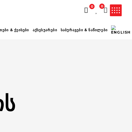
0
0
ᲚᲐᲗᲐ ᲪᲐᲠᲘᲔᲚᲘᲐ
ᲗᲔᲑᲘ & ᲥᲔᲘᲡᲔᲑᲘ
ᲐᲥᲡᲔᲡᲣᲐᲠᲔᲑᲘ
ᲡᲐᲑᲣᲠᲐᲕᲔᲑᲘ & ᲜᲐᲬᲘᲚᲔᲑᲘ
ᲘᲡ