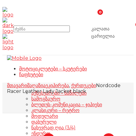
0
კალათა
ცარიელია
მოტოციკლეტები – სკუტერები
ჩაფხუტები
მთავარი
მაღაზია
ეკიპირება
,
ქურთუკები
Nordcode
Racer Leather Lady Jacket black
აქსესუარები – ნაწილები
სამოგზაურო
ბლუთუს-კომუნიკაცია – ჯიპიესი
კლასიკური – რეტრო
მოდულარი
დახურული
ნახევრად ღია (3/4)
ენდურო