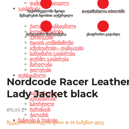
დამცავი სათვალე
ეკიპირება
საქართველოში მყოფი
დაფუძნებულია თბილისში
მგზავრების ნდობით აღჭურვილი
ქალაქის ტანსაცმელი
ხელთათმანები
პირდაპირი მხარდაჭერა
უსაფრთხო გადახდა
ქურთუკები
ტყავის კომბინიზონი
აქსესუარები – დამცავები
საწვიმარი ეკიპირება
თერმო ეკიპირება
შარვლები
ჟილეტები
ფეხსაცმელი
Nordcode Racer Leathe
Lady Jacket black
სამოგზაურო
აქსესუარები
სპორტული
ტურინგის
815,00
₾
ქალაქის
ჩანთები & ქეისები
შეკვეთის ჩამოსვლის დრო: 6-15 სამუშაო დღე