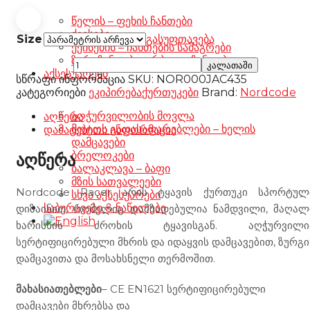
წელის – ფეხის ჩანთები
ქეისები
Size
გასუფთავება
ქეისების – ჩანთების სამაგრები
ზურგჩანთები – რბილი ჩანთები
Nordcode
კალათაში
აქსესუარები
Racer
სწრაფი ინფორმაცია
SKU:
NOR000JAC435
Leather
კატეგორიები
ეკიპირება
ქურთუკები
Brand:
Nordcode
Lady
Jacket
აღჭურვილობის მოვლა
აღწერა
black
მოტოს გადასაფარებლები – ხელის
დამატებითი ინფორმაცია
რაოდენობა
დამცავები
ბრელოკები
აღწერა
ბალაკლავა – ბაფი
მზის სათვალეები
Nordcode Racer არის ტყავის ქურთუკი სპორტულ
სხვა აქსესუარები
საბურავები & ნაწილები
დიზაინით, რომელიც დამზადებულია ნამდვილი, მაღალ
ხარისხის ძროხის ტყავისგან. აღჭურვილი
სერტიფიცირებული მხრის და იდაყვის დამცავებით, ზურგი
დამცავითა და მოსახსნელი თერმოშით.
მახასიათებლები
– CE EN1621 სერტიფიცირებული
დამცავები მხრებსა და