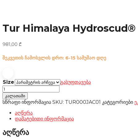
Tur Himalaya Hydroscud® 
981,00
₾
შეკვეთის ჩამოსვლის დრო: 6-15 სამუშაო დღე
Size
გასუფთავება
Tur
Himalaya
კალათაში
Hydroscud®
სწრაფი ინფორმაცია
SKU:
TUR000JAC01
კატეგორიები
ე
Jacket
black/grey
აღწერა
რაოდენობა
დამატებითი ინფორმაცია
აღწერა