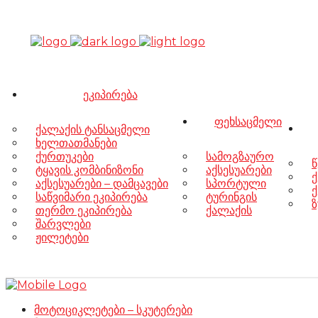
ეკიპირება
ფეხსაცმელი
ქალაქის ტანსაცმელი
ხელთათმანები
ქურთუკები
სამოგზაურო
წ
ტყავის კომბინიზონი
აქსესუარები
ქ
აქსესუარები – დამცავები
სპორტული
ქ
საწვიმარი ეკიპირება
ტურინგის
ზ
თერმო ეკიპირება
ქალაქის
შარვლები
ჟილეტები
მოტოციკლეტები – სკუტერები