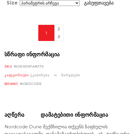
Size
გასუფთავება
Nordcode
Dune
Pants
Short
ᲡᲬᲠᲐᲤᲘ ᲘᲜᲤᲝᲠᲛᲐᲪᲘᲐ
black
SKU:
NOR000PAN175
რაოდენობა
ᲙᲐᲢᲔᲒᲝᲠᲘᲔᲑᲘ
ᲔᲙᲘᲞᲘᲠᲔᲑᲐ
ᲨᲐᲠᲕᲚᲔᲑᲘ
BRAND:
NORDCODE
ᲐᲦᲬᲔᲠᲐ
ᲓᲐᲛᲐᲢᲔᲑᲘᲗᲘ ᲘᲜᲤᲝᲠᲛᲐᲪᲘᲐ
Nordcode Dune შექმნილია თქვენს ზაფხულის
თავგადასავალში თანამგზავრობისთვის. ეს ტექნიკური