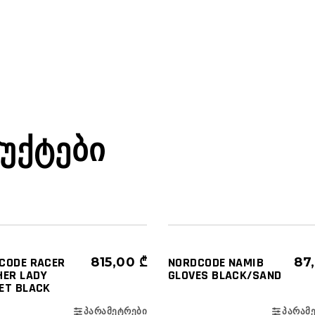
ᲣᲥᲢᲔᲑᲘ
ᲔᲙᲘᲞᲘᲠᲔᲑᲐ
ᲥᲣᲠᲗᲣᲙᲔᲑᲘ
ᲔᲙᲘᲞᲘᲠᲔᲑᲐ
ᲮᲔᲚᲗᲐᲗᲛᲐ
CODE RACER
815,00
₾
NORDCODE NAMIB
87
HER LADY
GLOVES BLACK/SAND
ET BLACK
ᲞᲐᲠᲐᲛᲔᲢᲠᲔᲑᲘ
ᲞᲐᲠᲐᲛ