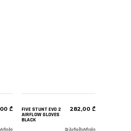
ᲜᲔᲑᲘ
ᲔᲙᲘᲞᲘᲠᲔᲑᲐ
ᲮᲔᲚᲗᲐᲗᲛᲐᲜᲔᲑᲘ
,00
₾
FIVE STUNT EVO 2
282,00
₾
AIRFLOW GLOVES
BLACK
ᲔᲢᲠᲔᲑᲘ
ᲞᲐᲠᲐᲛᲔᲢᲠᲔᲑᲘ