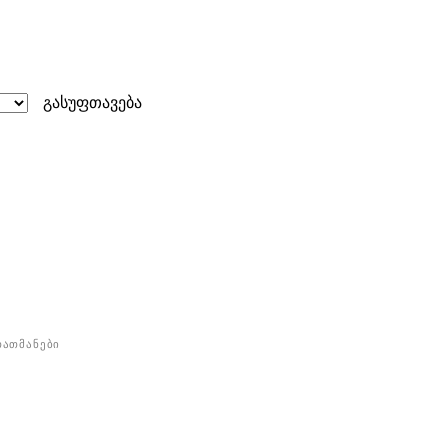
გასუფთავება
ᲐᲗᲛᲐᲜᲔᲑᲘ