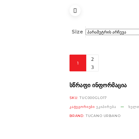
Size
Tucano
Urbano
Supermano
Gloves
ᲡᲬᲠᲐᲤᲘ ᲘᲜᲤᲝᲠᲛᲐᲪᲘᲐ
black
SKU:
TUC000GLO17
რაოდენობა
ᲙᲐᲢᲔᲒᲝᲠᲘᲔᲑᲘ
ᲔᲙᲘᲞᲘᲠᲔᲑᲐ
ᲮᲔᲚᲗ
BRAND:
TUCANO URBANO