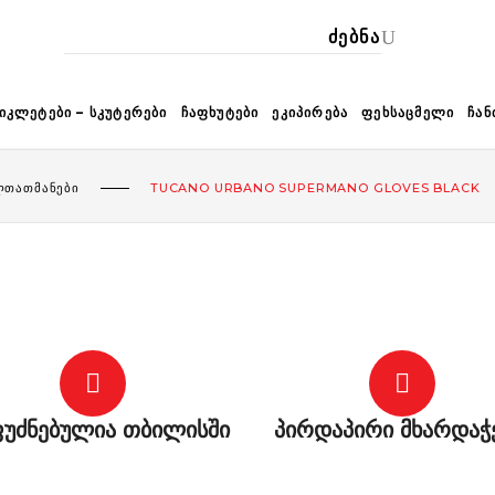
ᲙᲐ
ᲘᲙᲚᲔᲢᲔᲑᲘ – ᲡᲙᲣᲢᲔᲠᲔᲑᲘ
ᲩᲐᲤᲮᲣᲢᲔᲑᲘ
ᲔᲙᲘᲞᲘᲠᲔᲑᲐ
ᲤᲔᲮᲡᲐᲪᲛᲔᲚᲘ
ᲩᲐᲜ
ᲚᲗᲐᲗᲛᲐᲜᲔᲑᲘ
TUCANO URBANO SUPERMANO GLOVES BLACK
უძნებულია თბილისში
პირდაპირი მხარდაჭ