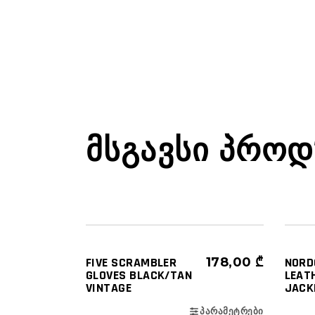
ᲛᲡᲒᲐᲕᲡᲘ ᲞᲠᲝᲓ
ᲔᲙᲘᲞᲘᲠᲔᲑᲐ
ᲮᲔᲚᲗᲐᲗᲛᲐᲜᲔᲑᲘ
FIVE SCRAMBLER
178,00
₾
NORD
GLOVES BLACK/TAN
LEAT
VINTAGE
JACK
ᲞᲐᲠᲐᲛᲔᲢᲠᲔᲑᲘ