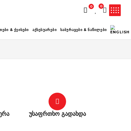
0
0
ᲚᲐᲗᲐ ᲪᲐᲠᲘᲔᲚᲘᲐ
ᲗᲔᲑᲘ & ᲥᲔᲘᲡᲔᲑᲘ
ᲐᲥᲡᲔᲡᲣᲐᲠᲔᲑᲘ
ᲡᲐᲑᲣᲠᲐᲕᲔᲑᲘ & ᲜᲐᲬᲘᲚᲔᲑᲘ
ერა
უსაფრთხო გადახდა