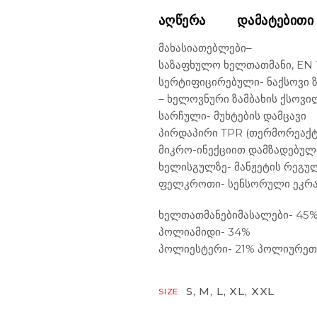
ᲐᲦᲬᲔᲠᲐ
ᲓᲐᲛᲐᲢᲔᲑᲘᲗᲘ
მახასიათებლები
–
საზაფხულო ხელთათმანი, EN 
სერტიფიცირებული- ნაქსოვი 
– ხელოვნური ზამბახის ქსოვ
სარჩული- მუხტების დამცავი
პირდაპირი TPR (თერმორეაქტ
მიკრო-ინექციით დამზადებულ
ხელისგულზე- მანჟეტის რეგუ
ფელკროთი- სენსორული ეკრა
ხელთათმანები
მასალ
ები- 45
პოლიამიდი- 34%
პოლიესტერი- 21% პოლიურეთ
S, M, L, XL, XXL
SIZE