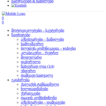
საბურავები & ნაწილები
0
0
მოტოციკლეტები – სკუტერები
ჩაფხუტები
აქსესუარები – ნაწილები
სამოგზაურო
ბლუთუს-კომუნიკაცია – ჯიპიესი
კლასიკური – რეტრო
მოდულარი
დახურული
ნახევრად ღია (3/4)
ენდურო
დამცავი სათვალე
ეკიპირება
ქალაქის ტანსაცმელი
ხელთათმანები
ქურთუკები
ტყავის კომბინიზონი
აქსესუარები – დამცავები