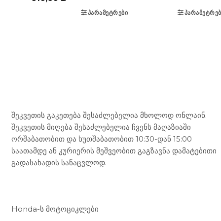
ᲞᲐᲠᲐᲛᲔᲢᲠᲔᲑᲘ
ᲞᲐᲠᲐᲛᲔᲢᲠᲔᲑ
Mototravel Georgia
შეკვეთის გაკეთება შესაძლებელია მხოლოდ ონლაინ.
შეკვეთის მიღება შესაძლებელია ჩვენს მაღაზიაში
ორშაბათობით და ხუთშაბათობით 10:30-დან 15:00
საათამდე ან კურიერის მეშვეობით გაგზავნა დამატებითი
გადასახადის სანაცვლოდ.
ჩვენი მომსახურება
Honda-ს მოტოციკლები