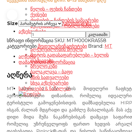
შეკვეთის ჩამოსვლის დრო: 6-15 სამუშაო დღე
წელის – ფეხის ჩანთები
ქეისები
ქეისების – ჩანთების სამაგრები
Size
გასუფთავება
ზურგჩანთები – რბილი ჩანთები
აქსესუარები
MT
კალათაში
Atom
სწრაფი ინფორმაცია
SKU:
MTH000KRA558
2
კატეგორიები
მოდულარი
ჩაფხუტები
Brand:
MT
აღჭურვილობის მოვლა
SV
მოტოს გადასაფარებლები – ხელის
Highlands
აღწერა
დამცავები
E6
დამატებითი ინფორმაცია
ბრელოკები
khaki
ბალაკლავა – ბაფი
matt
აღწერა
მზის სათვალეები
რაოდენობა
სხვა აქსესუარები
MT Atom 2 SV არის მოდულური ჩაფხუტ
საბურავები & ნაწილები
აეროდინამიკური დიზაინით, რომელიც იდეალური
ტურისტული გამოყენებისთვის. დამზადებულია HIRP
ისგან, ძალიან მდგრადი და გამძლე მასალისგან. მას აქვ
დიდი შიდა შუშა ნაკაწრებისგან დამცავი საფარით
რომელიც უზრუნველყოფს ფართო ხედვის არეალს
თავსებადია Pinlock®-თან და ნისლის საწინააღმდეგ