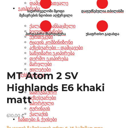
დამცავი სათვალე
ეკიპირება
საქართველოში მყოფი
დაფუძნებულია თბილისში
მგზავრების ნდობით აღჭურვილი
ქალაქის ტანსაცმელი
ხელთათმანები
პირდაპირი მხარდაჭერა
უსაფრთხო გადახდა
ქურთუკები
ტყავის კომბინიზონი
აქსესუარები – დამცავები
საწვიმარი ეკიპირება
თერმო ეკიპირება
შარვლები
ჟილეტები
MT Atom 2 SV
ფეხსაცმელი
Highlands E6 khaki
სამოგზაურო
matt
აქსესუარები
სპორტული
ტურინგის
ქალაქის
610,00
₾
ჩანთები & ქეისები