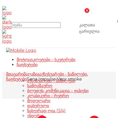
0
კალათა
ცარიელია
მოტოციკლეტები – სკუტერები
ჩაფხუტები
მთავარი
მაღაზია
აქსესუარები - ნაწილები
,
ჩაფხუტები
Sena Impulse Visor smoke
აქსესუარები – ნაწილები
სამოგზაურო
ბლუთუს-კომუნიკაცია – ჯიპიესი
კლასიკური – რეტრო
მოდულარი
დახურული
ნახევრად ღია (3/4)
ენდურო