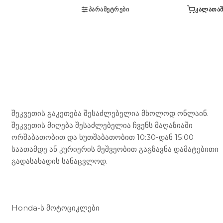
ᲞᲐᲠᲐᲛᲔᲢᲠᲔᲑᲘ
ᲙᲐᲚᲐᲗᲐᲨ
Mototravel Georgia
შეკვეთის გაკეთება შესაძლებელია მხოლოდ ონლაინ.
შეკვეთის მიღება შესაძლებელია ჩვენს მაღაზიაში
ორშაბათობით და ხუთშაბათობით 10:30-დან 15:00
საათამდე ან კურიერის მეშვეობით გაგზავნა დამატებითი
გადასახადის სანაცვლოდ.
ჩვენი მომსახურება
Honda-ს მოტოციკლები