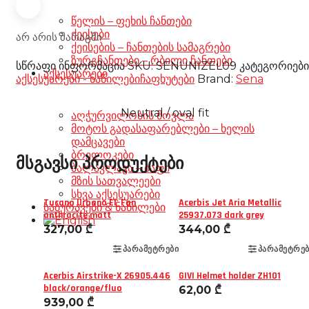
წელის – ფეხის ჩანთები
ქეისები
არ არის მარაგში
ქეისების – ჩანთების სამაგრები
ზურგჩანთები – რბილი ჩანთები
სწრაფი ინფორმაცია
SKU:
SENUNIZEL09
კატეგორიები
აქსესუარები
აქსესუარები - ნაწილები
ჩაფხუტები
Brand:
Sena
Neutral / oval fit
აღჭურვილობის მოვლა
მოტოს გადასაფარებლები – ხელის
დამცავები
ბრელოკები
მსგავსი პროდუქტები
ბალაკლავა – ბაფი
მზის სათვალეები
სხვა აქსესუარები
Tucano Urbano El' Fan
Acerbis Jet Aria Metallic
საბურავები & ნაწილები
anthracite matt
25937.073 dark grey
327,00
₾
344,00
₾
ᲞᲐᲠᲐᲛᲔᲢᲠᲔᲑᲘ
ᲞᲐᲠᲐᲛᲔᲢᲠᲔᲑ
Acerbis Airstrike-X 26905.446
GIVI Helmet holder ZH101
black/orange/fluo
62,00
₾
939,00
₾