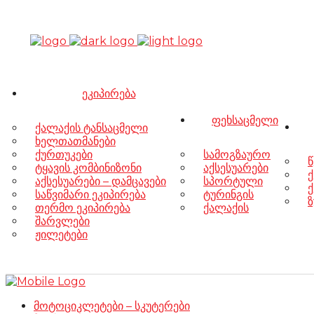
ეკიპირება
ფეხსაცმელი
ქალაქის ტანსაცმელი
ხელთათმანები
ქურთუკები
სამოგზაურო
წ
ტყავის კომბინიზონი
აქსესუარები
ქ
აქსესუარები – დამცავები
სპორტული
ქ
საწვიმარი ეკიპირება
ტურინგის
ზ
თერმო ეკიპირება
ქალაქის
შარვლები
ჟილეტები
მოტოციკლეტები – სკუტერები