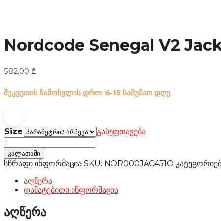
Nordcode Senegal V2 Jacke
582,00
₾
შეკვეთის ჩამოსვლის დრო: 6-15 სამუშაო დღე
Size
გასუფთავება
Nordcode
Senegal
კალათაში
V2
სწრაფი ინფორმაცია
SKU:
NOR000JAC451O
კატეგორიე
Jacket
Oversize
აღწერა
black/olive
დამატებითი ინფორმაცია
რაოდენობა
აღწერა