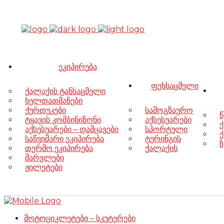
ეკიპირება
ფეხსაცმელი
ქალაქის ტანსაცმელი
ხელთათმანები
ქურთუკები
სამოგზაურო
წ
ტყავის კომბინიზონი
აქსესუარები
ქ
აქსესუარები – დამცავები
სპორტული
ქ
საწვიმარი ეკიპირება
ტურინგის
ზ
თერმო ეკიპირება
ქალაქის
შარვლები
ჟილეტები
მოტოციკლეტები – სკუტერები