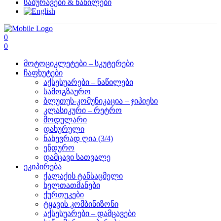
საბურავები & ნაწილები
0
0
მოტოციკლეტები – სკუტერები
ჩაფხუტები
აქსესუარები – ნაწილები
სამოგზაურო
ბლუთუს-კომუნიკაცია – ჯიპიესი
კლასიკური – რეტრო
მოდულარი
დახურული
ნახევრად ღია (3/4)
ენდურო
დამცავი სათვალე
ეკიპირება
ქალაქის ტანსაცმელი
ხელთათმანები
ქურთუკები
ტყავის კომბინიზონი
აქსესუარები – დამცავები