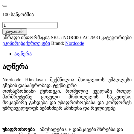
100 საწყობშია
Nordcode
Himalayan
კალათაში
Jacket
სწრაფი ინფორმაცია
SKU:
NOR000JAC269O
კატეგორიები
Oversize
ეკიპირება
ქურთუკები
Brand:
Nordcode
black/dark
grey
აღწერა
რაოდენობა
აღწერა
Nordcode Himalayan შექმნილია მსოფლიოს უმაღლესი
გზების დასაპყრობად. ტექნიკური
ოთხსეზონიანი ქურთუკი, რომელიც ყველაზე რთულ
მარშრუტებზე ყოველი მრბოლელის საუკეთესო
მოკავშირე გახდება და უსაფრთხოებასა და კომფორტს
უზრუნველყოფს ნებისმიერ ამინდსა და რელიეფზე.
უსაფრთხოება
– ამოსაღები CE დამცავები მხრებსა და