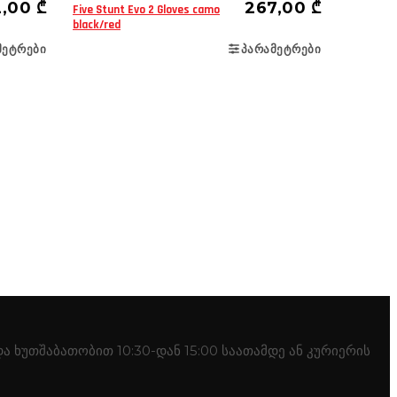
2,00
₾
267,00
₾
Five Stunt Evo 2 Gloves camo
black/red
ᲛᲔᲢᲠᲔᲑᲘ
ᲞᲐᲠᲐᲛᲔᲢᲠᲔᲑᲘ
 ხუთშაბათობით 10:30-დან 15:00 საათამდე ან კურიერის