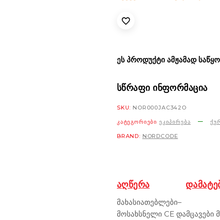
ᲔᲡ ᲞᲠᲝᲓᲣᲥᲢᲘ ᲐᲛᲟᲐᲛᲐᲓ ᲡᲐᲬᲧᲝ
ᲡᲬᲠᲐᲤᲘ ᲘᲜᲤᲝᲠᲛᲐᲪᲘᲐ
SKU:
NOR000JAC342O
ᲙᲐᲢᲔᲒᲝᲠᲘᲔᲑᲘ
ᲔᲙᲘᲞᲘᲠᲔᲑᲐ
ᲥᲣ
BRAND:
NORDCODE
ᲐᲦᲬᲔᲠᲐ
ᲓᲐᲛᲐᲢᲔ
მახასიათებლები
–
მოსახსნელი CE დამცავები მხ