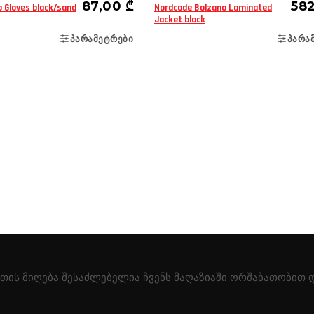
87,00
₾
58
 Gloves black/sand
Nordcode Bolzano Laminated
Jacket black
ᲞᲐᲠᲐᲛᲔᲢᲠᲔᲑᲘ
ᲞᲐᲠᲐ
ის მიღება შესაძლებელია ჩვენს მაღაზიაში ორშაბათობით და
.