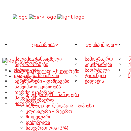
ეკიპირება
ფეხსაცმელი
ქალაქის ტანსაცმელი
სამოგზაურო
წ
ხელთათმანები
აქსესუარები
ქ
ქურთუკები
სპორტული
ქ
მოტოციკლეტები – სკუტერები
ტყავის კომბინიზონი
ტურინგის
ზ
ჩაფხუტები
აქსესუარები – დამცავები
ქალაქის
საწვიმარი ეკიპირება
თერმო ეკიპირება
აქსესუარები – ნაწილები
შარვლები
სამოგზაურო
ჟილეტები
ბლუთუს-კომუნიკაცია – ჯიპიესი
კლასიკური – რეტრო
მოდულარი
დახურული
ნახევრად ღია (3/4)