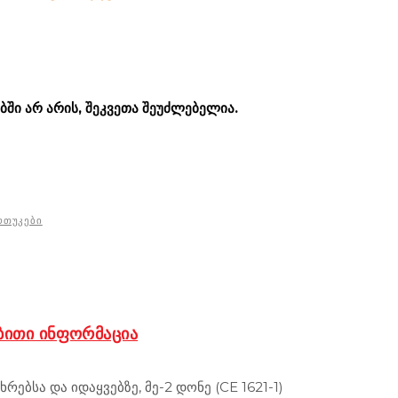
ᲑᲨᲘ ᲐᲠ ᲐᲠᲘᲡ, ᲨᲔᲙᲕᲔᲗᲐ ᲨᲔᲣᲫᲚᲔᲑᲔᲚᲘᲐ.
ᲠᲗᲣᲙᲔᲑᲘ
ᲑᲘᲗᲘ ᲘᲜᲤᲝᲠᲛᲐᲪᲘᲐ
რებსა და იდაყვებზე, მე-2 დონე (CE 1621-1)