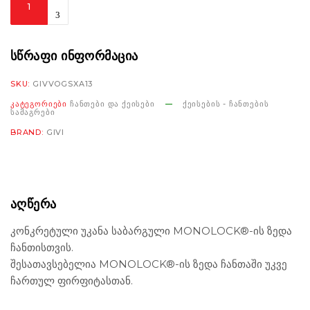
Rear
Rack
SR9261
ᲡᲬᲠᲐᲤᲘ ᲘᲜᲤᲝᲠᲛᲐᲪᲘᲐ
Voge
SKU:
GIVVOGSXA13
SR1
ᲙᲐᲢᲔᲒᲝᲠᲘᲔᲑᲘ
ᲩᲐᲜᲗᲔᲑᲘ ᲓᲐ ᲥᲔᲘᲡᲔᲑᲘ
ᲥᲔᲘᲡᲔᲑᲘᲡ - ᲩᲐᲜᲗᲔᲑᲘᲡ
ADV
ᲡᲐᲛᲐᲒᲠᲔᲑᲘ
125
BRAND:
GIVI
'24
რაოდენობა
ᲐᲦᲬᲔᲠᲐ
კონკრეტული უკანა საბარგული MONOLOCK®-ის ზედა
ჩანთისთვის.
შესათავსებელია MONOLOCK®-ის ზედა ჩანთაში უკვე
ჩართულ ფირფიტასთან.