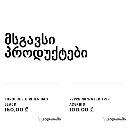
ᲛᲡᲒᲐᲕᲡᲘ
ᲞᲠᲝᲓᲣᲥᲢᲔᲑᲘ
NORDCODE X-RIDER BAG
22228 NO WATER TRIP
BLACK
ACERBIS
160,00
₾
100,00
₾
ᲙᲐᲚᲐᲗᲐᲨᲘ
ᲙᲐᲚᲐᲗᲐᲨᲘ