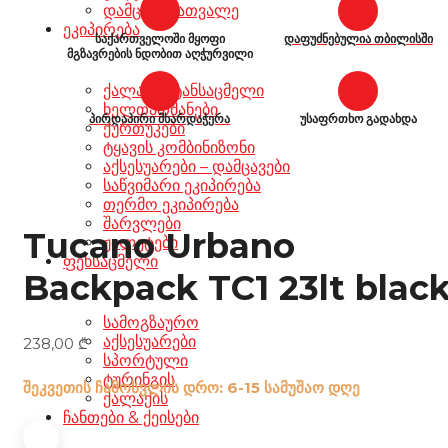
დამცავი სათვალე
ეკიპირება
საქართველოში მყოფი
დაფუძნებულია თბილისში
მგზავრების ნდობით აღჭურვილი
ქალაქის ტანსაცმელი
ხელთათმანები
პირდაპირი მხარდაჭერა
უსაფრთხო გადახდა
ქურთუკები
ტყავის კომბინიზონი
აქსესუარები – დამცავები
საწვიმარი ეკიპირება
თერმო ეკიპირება
შარვლები
Tucano Urbano
ჟილეტები
ფეხსაცმელი
Backpack TC1 23lt blac
სამოგზაურო
აქსესუარები
238,00
₾
სპორტული
ტურინგის
შეკვეთის ჩამოსვლის დრო: 6-15 სამუშაო დღე
ქალაქის
ჩანთები & ქეისები