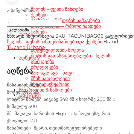
წელის – ფეხის ჩანთები
2 საწყობშია
ქეისები
ქეისების – ჩანთების სამაგრები
Tucano
ზურგჩანთები – რბილი ჩანთები
Urbano
კალათაში
აქსესუარები
Backpack
სწრაფი ინფორმაცია
SKU:
TACUNIBAG06
კატეგორიებ
TC1
წელის - ფეხის ჩანთები
ჩანთები და ქეისები
Brand:
23lt
Tucano Urbano
აღჭურვილობის მოვლა
black
მოტოს გადასაფარებლები – ხელის
რაოდენობა
აღწერა
დამცავები
ბრელოკები
აღწერა
ბალაკლავა – ბაფი
მზის სათვალეები
სხვა აქსესუარები
მახასიათებლები
–
საბურავები & ნაწილები
მოცულობა: 23
ლიტრი- ზომები: სიგანე 340 მმ x სიღრმე 200 მმ x
სიმაღლე 500
მმ- მაღალი ხარისხის High Poly პოლიესტერის
ქსოვილი- PU
ჩანართები- მყარი, თვითმარეგულირებელი