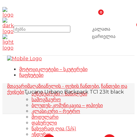
0
კალათა
ცარიელია
მოტოციკლეტები – სკუტერები
ჩაფხუტები
მთავარი
მაღაზია
წელის - ფეხის ჩანთები
,
ჩანთები და
ქეისები
Tucano Urbano Backpack TC1 23lt black
აქსესუარები – ნაწილები
სამოგზაურო
ბლუთუს-კომუნიკაცია – ჯიპიესი
კლასიკური – რეტრო
მოდულარი
დახურული
ნახევრად ღია (3/4)
ენდურო