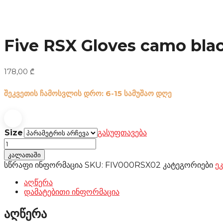
Five RSX Gloves camo blac
178,00
₾
შეკვეთის ჩამოსვლის დრო: 6-15 სამუშაო დღე
Size
გასუფთავება
Five
RSX
კალათაში
Gloves
სწრაფი ინფორმაცია
SKU:
FIV000RSX02
კატეგორიები
ე
camo
black/fluo
აღწერა
რაოდენობა
დამატებითი ინფორმაცია
აღწერა