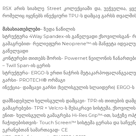
RSX არის სიახლე Street კოლექციაში და, უეჭველია, ყვ
რომელიც იყენებს ინექციური TPU-ს დამცავ გარსს თვალშის
მახასიათებლები
– ზედა ნაწილის
სტრუქტურა 4Way Spandex-ის გაწელვადი ქსოვილისგან- რ
გამაგრებით- რელიეფური Neoprene™-ის მანჟეტა იდეალუ
გაწელვადი
კონტურები თითებს შორის- Powernet ნეილონის ჩანართებ
– Twill Span-ის ცერის
სტრუქტურა- ERGO-ს ერთი ნაჭრის მეტაკარპოფალანგეალუ
გარსი- PROTECH® ორმაგი
ინექცია- დამცავი გარსი (ხელისგულის სლაიდერი) ERGO-
დამზადებული ხელისგულის დამცავი- TPR-ის თითების დამ
გამაგრებები- TPR + Velcro-ს შესაკრავი სისტემა, ქსოვი
ენით- ხელისგულის გამაგრება Hi-Res Grip™-ით, საჭეზე ო
ჩაჭიდებისთვის- Touch Screen™ სისტემა ცერასა და საჩვ
ეკრანებთან სამართავად- CE