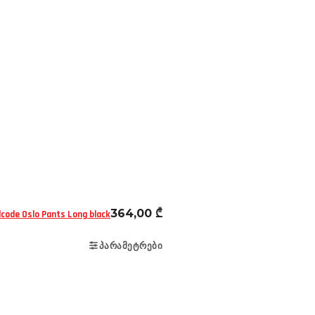
ეკიპირება
შარვლები
364,00
₾
code Oslo Pants Long black
ᲞᲐᲠᲐᲛᲔᲢᲠᲔᲑᲘ