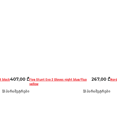
რება
შარვლები
ეკიპირება
ხელთათმანები
407,00
₾
267,00
₾
t black
Five Stunt Evo 2 Gloves night blue/fluo
Nord
yellow
ᲞᲐᲠᲐᲛᲔᲢᲠᲔᲑᲘ
ᲞᲐᲠᲐᲛᲔᲢᲠᲔᲑᲘ