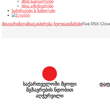
მზის სათვალეები
სხვა აქსესუარები
საბურავები & ნაწილები
მთავარი
მაღაზია
ეკიპირება
,
ხელთათმანები
Five RSX Glov
საქართველოში მყოფი
დაფ
მგზავრების ნდობით
აღჭურვილი