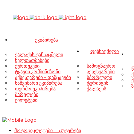
ეკიპირება
ფეხსაცმელი
ქალაქის ტანსაცმელი
ხელთათმანები
ქურთუკები
სამოგზაურო
წ
ტყავის კომბინიზონი
აქსესუარები
ქ
აქსესუარები – დამცავები
სპორტული
ქ
საწვიმარი ეკიპირება
ტურინგის
ზ
თერმო ეკიპირება
ქალაქის
შარვლები
ჟილეტები
მოტოციკლეტები – სკუტერები