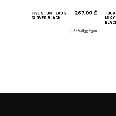
FIVE STUNT EVO 2
267,00
₾
TUCA
GLOVES BLACK
MIKY
BLAC
ᲞᲐᲠᲐᲛᲔᲢᲠᲔᲑᲘ