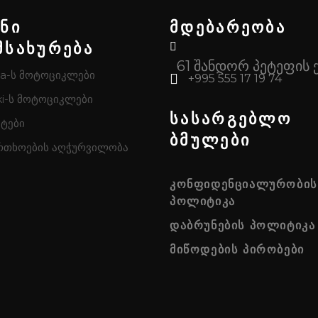
ენი
მდებარეობა
მსახურება
61 შანდორ პეტეფის 
a-ს მოტოციკლები
+995 555 17 19 74
i-ს მოტოციკლები
სასარგებლო
ტები
ბმულები
რთხოების აღჭურვილობა
ᲙᲝᲜᲤᲘᲓᲔᲜᲪᲘᲐᲚᲣᲠᲝᲑᲘᲡ
ᲞᲝᲚᲘᲢᲘᲙᲐ
ᲓᲐᲑᲠᲣᲜᲔᲑᲘᲡ ᲞᲝᲚᲘᲢᲘᲙᲐ
ᲛᲘᲬᲝᲓᲔᲑᲘᲡ ᲞᲘᲠᲝᲑᲔᲑᲘ