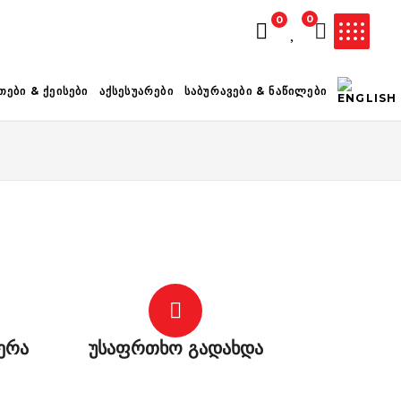
0
0
ᲚᲐᲗᲐ ᲪᲐᲠᲘᲔᲚᲘᲐ
ᲗᲔᲑᲘ & ᲥᲔᲘᲡᲔᲑᲘ
ᲐᲥᲡᲔᲡᲣᲐᲠᲔᲑᲘ
ᲡᲐᲑᲣᲠᲐᲕᲔᲑᲘ & ᲜᲐᲬᲘᲚᲔᲑᲘ
ერა
უსაფრთხო გადახდა