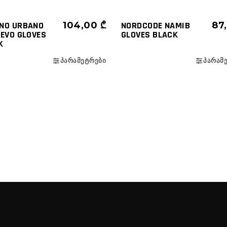
NO URBANO
104,00
₾
NORDCODE NAMIB
87
 EVO GLOVES
GLOVES BLACK
K
ᲞᲐᲠᲐᲛᲔᲢᲠᲔᲑᲘ
ᲞᲐᲠᲐᲛ