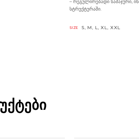
– რეგულირებადი სამაჯური, ი
სტრუქტურაში.
S, M, L, XL, XXL
SIZE
ᲣᲥᲢᲔᲑᲘ
ᲘᲞᲘᲠᲔᲑᲐ
ᲮᲔᲚᲗᲐᲗᲛᲐᲜᲔᲑᲘ
ᲔᲙᲘᲞᲘᲠᲔᲑᲐ
ᲮᲔᲚᲗᲐᲗᲛᲐ