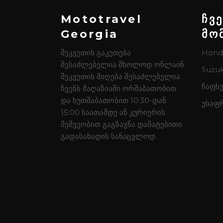
Mototravel
ჩვ
Georgia
მო
შეკვეთის გაკეთება
Hond
შესაძლებელია მხოლოდ ონლაინ.
Suzuk
შეკვეთის მიღება შესაძლებელია
ჩაფხუ
ჩვენს მაღაზიაში ორშაბათობით
და ხუთშაბათობით 10:30-დან
უსაფ
15:00 საათამდე ან კურიერის
მეშვეობით გაგზავნა დამატებითი
გადასახადის სანაცვლოდ.