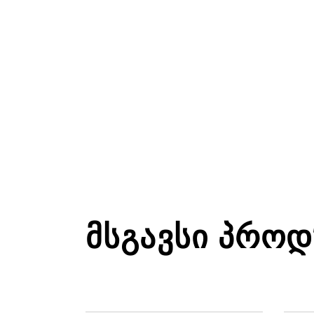
ᲛᲡᲒᲐᲕᲡᲘ ᲞᲠᲝᲓ
ᲔᲙᲘᲞᲘᲠᲔᲑᲐ
ᲮᲔᲚᲗᲐᲗᲛᲐᲜᲔᲑᲘ
ᲔᲙ