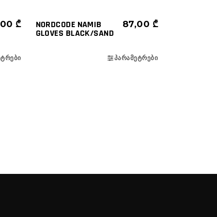
,00
₾
NORDCODE NAMIB
87,00
₾
GLOVES BLACK/SAND
ᲔᲢᲠᲔᲑᲘ
ᲞᲐᲠᲐᲛᲔᲢᲠᲔᲑᲘ