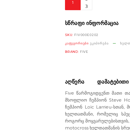
E2
black
რაოდენობა
ᲡᲬᲠᲐᲤᲘ ᲘᲜᲤᲝᲠᲛᲐᲪᲘᲐ
SKU:
FIV000E0202
ᲙᲐᲢᲔᲒᲝᲠᲘᲔᲑᲘ
ᲔᲙᲘᲞᲘᲠᲔᲑᲐ
ᲮᲔᲚᲗ
BRAND:
FIVE
ᲐᲦᲬᲔᲠᲐ
ᲓᲐᲛᲐᲢᲔᲑᲘᲗᲘ
Five წარმოგიდგენთ მათი თ
მსოფლიო ჩემპიონ Steve H
ჩემპიონ Loïc Larrieu-სთან,
ხელთათმანი, რომელიც სპეც
როგორც მოყვარულებისთვის, 
motocross ხელთათმანის სრუ