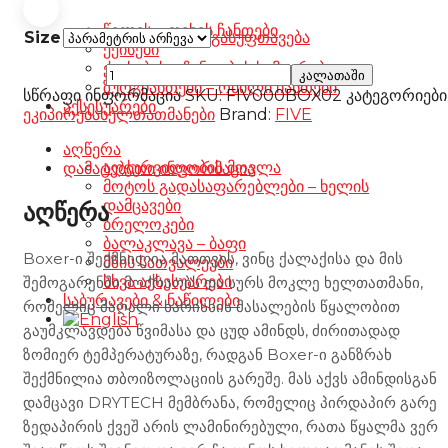
წელის – ფეხის ჩანთები
Size
გასუფთავება
ქეისები
ქეისების – ჩანთების სამაგრები
Five
კალათაში
ზურგჩანთები – რბილი ჩანთები
Boxer
სწრაფი ინფორმაცია
SKU:
FIV000BOX02
კატეგორიები
აქსესუარები
WP
ეკიპირება
ხელთათმანები
Brand:
FIVE
Camo
Army
აღწერა
რაოდენობა
აღჭურვილობის მოვლა
დამატებითი ინფორმაცია
მოტოს გადასაფარებლები – ხელის
დამცავები
აღწერა
ბრელოკები
ბალაკლავა – ბაფი
Boxer-ი შექმნილია მათთვის, ვინც ქალაქისა და მის
მზის სათვალეები
სხვა აქსესუარები
შემოგარენში მოძრაობს და სურს მოკლე ხელთათმანი,
საბურავები & ნაწილები
რომელიც მაღალი ხარისხის მასალების წყალობით
გაუმკლავდება წვიმასა და ცუდ ამინდს, ძირითადად
ზომიერ ტემპერატურაზე, რადგან Boxer-ი განზრახ
შექმნილია თბოიზოლაციის გარეშე. მას აქვს ამინდისგან
დამცავი DRYTECH მემბრანა, რომელიც პირდაპირ გარე
ზედაპირის ქვეშ არის ლამინირებული, რათა წყალმა ვერ