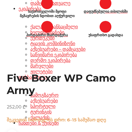
დამცავი სათვალე
ეკიპირება
საქართველოში მყოფი
დაფუძნებულია თბილისში
მგზავრების ნდობით აღჭურვილი
ქალაქის ტანსაცმელი
ხელთათმანები
პირდაპირი მხარდაჭერა
უსაფრთხო გადახდა
ქურთუკები
ტყავის კომბინიზონი
აქსესუარები – დამცავები
საწვიმარი ეკიპირება
თერმო ეკიპირება
შარვლები
ჟილეტები
Five Boxer WP Camo
ფეხსაცმელი
Army
სამოგზაურო
აქსესუარები
სპორტული
252,00
₾
ტურინგის
ქალაქის
შეკვეთის ჩამოსვლის დრო: 6-15 სამუშაო დღე
ჩანთები & ქეისები