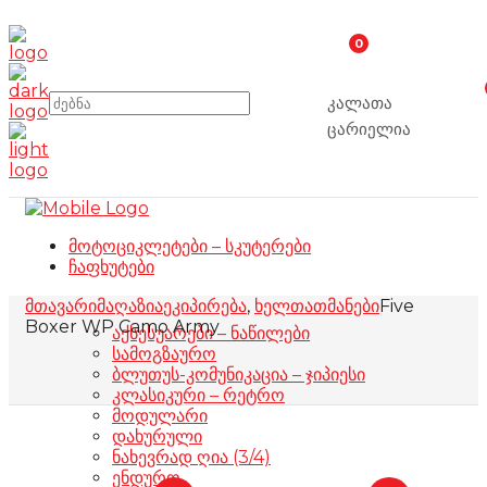
0
კალათა
ცარიელია
მოტოციკლეტები – სკუტერები
ჩაფხუტები
მთავარი
მაღაზია
ეკიპირება
,
ხელთათმანები
Five
Boxer WP Camo Army
აქსესუარები – ნაწილები
სამოგზაურო
ბლუთუს-კომუნიკაცია – ჯიპიესი
კლასიკური – რეტრო
მოდულარი
დახურული
ნახევრად ღია (3/4)
ენდურო