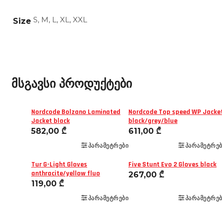
S, M, L, XL, XXL
Size
მსგავსი პროდუქტები
Nordcode Bolzano Laminated
Nordcode Top speed WP Jacke
Jacket black
black/grey/blue
582,00
₾
611,00
₾
ᲞᲐᲠᲐᲛᲔᲢᲠᲔᲑᲘ
ᲞᲐᲠᲐᲛᲔᲢᲠᲔᲑ
Tur G-Light Gloves
Five Stunt Evo 2 Gloves black
anthracite/yellow fluo
267,00
₾
119,00
₾
ᲞᲐᲠᲐᲛᲔᲢᲠᲔᲑᲘ
ᲞᲐᲠᲐᲛᲔᲢᲠᲔᲑ