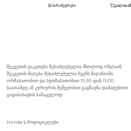
ᲞᲐᲠᲐᲛᲔᲢᲠᲔᲑᲘ
ᲙᲐᲚᲐᲗᲐᲨ
Mototravel Georgia
შეკვეთის გაკეთება შესაძლებელია მხოლოდ ონლაინ.
შეკვეთის მიღება შესაძლებელია ჩვენს მაღაზიაში
ორშაბათობით და ხუთშაბათობით 10:30-დან 15:00
საათამდე ან კურიერის მეშვეობით გაგზავნა დამატებითი
გადასახადის სანაცვლოდ.
ჩვენი მომსახურება
Honda-ს მოტოციკლები