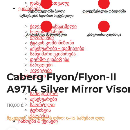
დამცავი სათვალე
ეკიპირება
საქართველოში მყოფი
დაფუძნებულია თბილისში
მგზავრების ნდობით აღჭურვილი
ქალაქის ტანსაცმელი
ხელთათმანები
პირდაპირი მხარდაჭერა
უსაფრთხო გადახდა
ქურთუკები
ტყავის კომბინიზონი
აქსესუარები – დამცავები
საწვიმარი ეკიპირება
თერმო ეკიპირება
შარვლები
ჟილეტები
Caberg Flyon/Flyon-II
ფეხსაცმელი
A9714 Silver Mirror Viso
სამოგზაურო
აქსესუარები
სპორტული
110,00
₾
ტურინგის
ქალაქის
შეკვეთის ჩამოსვლის დრო: 6-15 სამუშაო დღე
ჩანთები & ქეისები