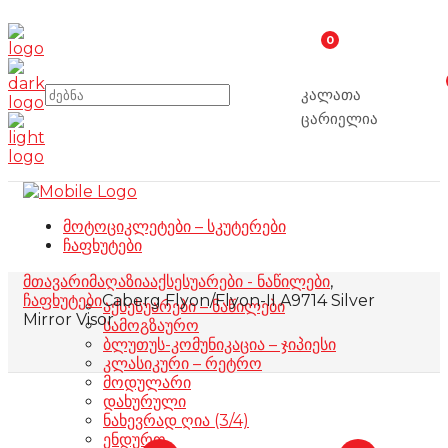
0
კალათა
ცარიელია
მოტოციკლეტები – სკუტერები
ჩაფხუტები
მთავარი
მაღაზია
აქსესუარები - ნაწილები
,
ჩაფხუტები
Caberg Flyon/Flyon-II A9714 Silver
აქსესუარები – ნაწილები
Mirror Visor
სამოგზაურო
ბლუთუს-კომუნიკაცია – ჯიპიესი
კლასიკური – რეტრო
მოდულარი
დახურული
ნახევრად ღია (3/4)
ენდურო