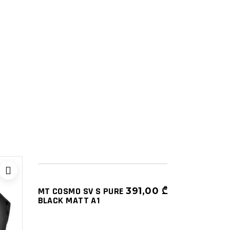
ᲩᲐᲤᲮᲣᲢᲔᲑᲘ
ᲜᲐᲮᲔᲕᲠᲐᲓ ᲦᲘᲐ (3/4)
MT COSMO SV S PURE
391,00
₾
BLACK MATT A1