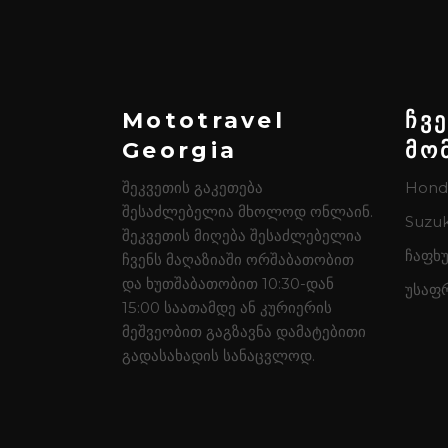
Mototravel
ჩვ
Georgia
მო
შეკვეთის გაკეთება
Hond
შესაძლებელია მხოლოდ ონლაინ.
Suzuk
შეკვეთის მიღება შესაძლებელია
ჩაფხუ
ჩვენს მაღაზიაში ორშაბათობით
და ხუთშაბათობით 10:30-დან
უსაფ
15:00 საათამდე ან კურიერის
მეშვეობით გაგზავნა დამატებითი
გადასახადის სანაცვლოდ.