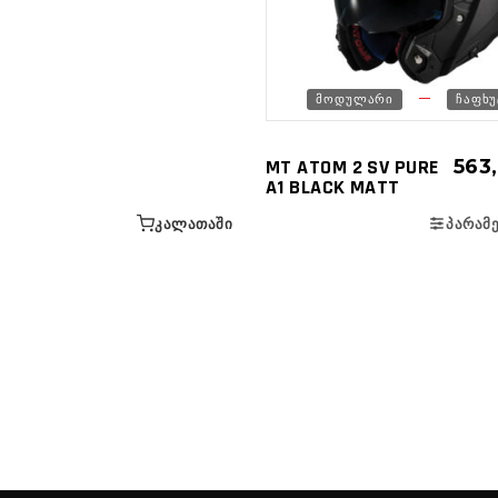
ᲛᲝᲓᲣᲚᲐᲠᲘ
ᲩᲐᲤᲮᲣ
MT ATOM 2 SV PURE
563
A1 BLACK MATT
ᲙᲐᲚᲐᲗᲐᲨᲘ
ᲞᲐᲠᲐᲛ