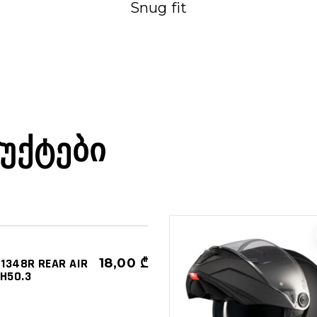
Snug fit
ᲣᲥᲢᲔᲑᲘ
ᲣᲐᲠᲔᲑᲘ - ᲜᲐᲬᲘᲚᲔᲑᲘ
ᲣᲢᲔᲑᲘ
Z1348R REAR AIR
18,00
₾
 H50.3