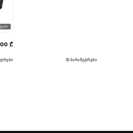
ᲢᲔᲑᲘ
,00
₾
ᲔᲢᲠᲔᲑᲘ
ᲞᲐᲠᲐᲛᲔᲢᲠᲔᲑᲘ