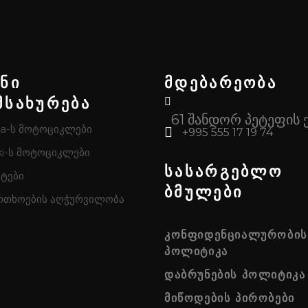
ენი
მდებარეობა
მსახურება
61 შანდორ პეტეფის 
a-ს მოტოციკლები
+995 555 17 19 74
i-ს მოტოციკლები
სასარგებლო
ტები
ბმულები
რთხოების აღჭურვილობა
ᲙᲝᲜᲤᲘᲓᲔᲜᲪᲘᲐᲚᲣᲠᲝᲑᲘᲡ
ᲞᲝᲚᲘᲢᲘᲙᲐ
ᲓᲐᲑᲠᲣᲜᲔᲑᲘᲡ ᲞᲝᲚᲘᲢᲘᲙᲐ
ᲛᲘᲬᲝᲓᲔᲑᲘᲡ ᲞᲘᲠᲝᲑᲔᲑᲘ