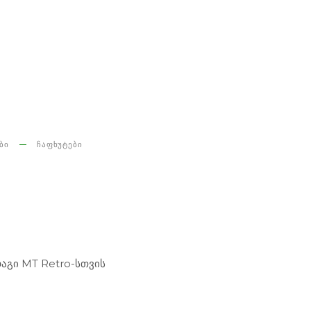
ᲑᲘ
ᲩᲐᲤᲮᲣᲢᲔᲑᲘ
დაგი MT Retro-სთვის