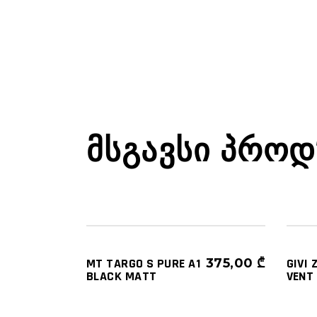
ᲛᲡᲒᲐᲕᲡᲘ ᲞᲠᲝᲓ
ᲐᲥᲡᲔᲡ
ᲓᲐᲮᲣᲠᲣᲚᲘ
ᲩᲐᲤᲮᲣᲢᲔᲑᲘ
ᲩᲐᲤᲮ
MT TARGO S PURE A1
375,00
₾
GIVI 
BLACK MATT
VENT