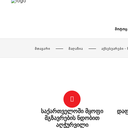
ᲛᲝᲢᲝᲪ
ᲛᲗᲐᲕᲐᲠᲘ
ᲛᲐᲦᲐᲖᲘᲐ
ᲐᲥᲡᲔᲡᲣᲐᲠᲔᲑᲘ -
საქართველოში მყოფი
დაფ
მგზავრების ნდობით
აღჭურვილი