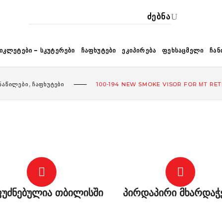
ᲙᲐ
ᲘᲙᲚᲔᲢᲔᲑᲘ – ᲡᲙᲣᲢᲔᲠᲔᲑᲘ
ᲩᲐᲤᲮᲣᲢᲔᲑᲘ
ᲔᲙᲘᲞᲘᲠᲔᲑᲐ
ᲤᲔᲮᲡᲐᲪᲛᲔᲚᲘ
ᲩᲐᲜ
,
 ᲜᲐᲬᲘᲚᲔᲑᲘ
ᲩᲐᲤᲮᲣᲢᲔᲑᲘ
100-194 NEW SMOKE VISOR FOR ΜΤ RE
უძნებულია თბილისში
პირდაპირი მხარდაჭ