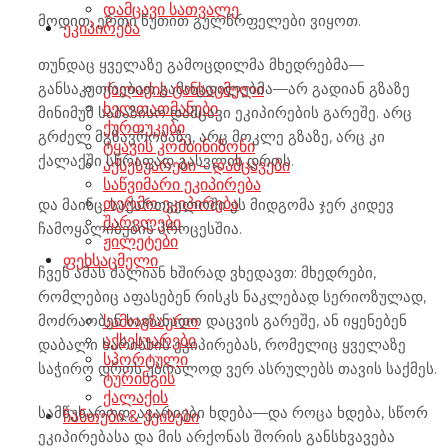
დამცავი სათვალე
მოდით, ერთი წუთით გულწრფელები ვიყოთ.
ეკიპირება
თუნდაც ყველაზე გამოცდილმა მხედრებმა—
განსაკუთრებით გამოცდილებმა—არ გადიან გზაზე
ქალაქის ტანსაცმელი
ხელთათმანები
მინიმუმ საბაზისო დამცავი ეკიპირების გარეშე. არც
ქურთუკები
გრძელ მგზავრობაზე, არც მოკლე გზაზე, არც კი
ტყავის კომბინიზონი
ქალაქში სწრაფად გასვლის დროს.
აქსესუარები – დამცავები
საწვიმარი ეკიპირება
თერმო ეკიპირება
და მაინც, საქართველოში ეს მიდგომა ჯერ კიდევ
შარვლები
ჩამოყალიბების პროცესშია.
ჟილეტები
ფეხსაცმელი
ჩვენ ამას ძალიან ხშირად ვხედავთ: მხედრები,
რომლებიც აფასებენ რისკს ნაკლებად სერიოზულად,
მოძრაობენ სათანადო დაცვის გარეშე, ან იყენებენ
სამოგზაურო
აქსესუარები
დაბალი ხარისხის ეკიპირებას, რომელიც ყველაზე
სპორტული
საჭირო დროს უბრალოდ ვერ ასრულებს თავის საქმეს.
ტურინგის
ქალაქის
სამწუხაროდ, ავარიები ხდება—და როცა ხდება, სწორ
ჩანთები & ქეისები
ეკიპირებასა და მის არქონას შორის განსხვავება