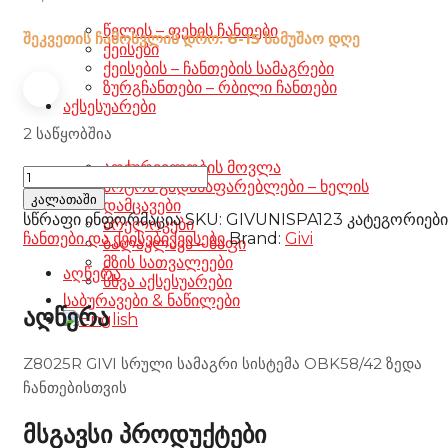
წელის – ფეხის ჩანთები
შეკვეთის ჩამოსვლის დრო: 6-15 სამუშაო დღე
ქეისები
ქეისების – ჩანთების სამაგრები
ზურგჩანთები – რბილი ჩანთები
აქსესუარები
2 საწყობშია
აღჭურვილობის მოვლა
Z8025R
მოტოს გადასაფარებლები – ხელის
Full
კალათაში
დამცავები
release
სწრაფი ინფორმაცია
SKU:
GIVUNISPA123
კატეგორიები
ბრელოკები
mounted
ჩანთები და ქეისები
ქეისები
Brand:
Givi
ბალაკლავა – ბაფი
system
მზის სათვალეები
for
აღწერა
სხვა აქსესუარები
OBK58/42
საბურავები & ნაწილები
GIVI
აღწერა
რაოდენობა
Z8025R GIVI სრული სამაგრი სისტემა OBK58/42 ზედა
ჩანთებისთვის
მსგავსი პროდუქტები