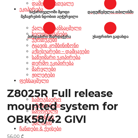
დამცავი სათვალე
ეკიპირება
საქართველოში მყოფი
დაფუძნებულია თბილისში
მგზავრების ნდობით აღჭურვილი
ქალაქის ტანსაცმელი
ხელთათმანები
პირდაპირი მხარდაჭერა
უსაფრთხო გადახდა
ქურთუკები
ტყავის კომბინიზონი
აქსესუარები – დამცავები
საწვიმარი ეკიპირება
თერმო ეკიპირება
შარვლები
ჟილეტები
ფეხსაცმელი
Z8025R Full release
სამოგზაურო
mounted system for
აქსესუარები
სპორტული
OBK58/42 GIVI
ტურინგის
ქალაქის
ჩანთები & ქეისები
56,00
₾