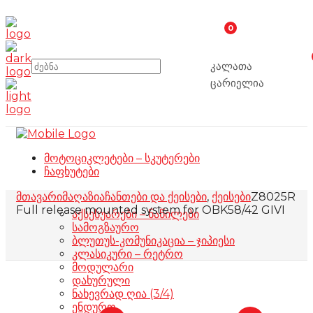
0
კალათა
ცარიელია
მოტოციკლეტები – სკუტერები
ჩაფხუტები
მთავარი
მაღაზია
ჩანთები და ქეისები
,
ქეისები
Z8025R
Full release mounted system for OBK58/42 GIVI
აქსესუარები – ნაწილები
სამოგზაურო
ბლუთუს-კომუნიკაცია – ჯიპიესი
კლასიკური – რეტრო
მოდულარი
დახურული
ნახევრად ღია (3/4)
ენდურო