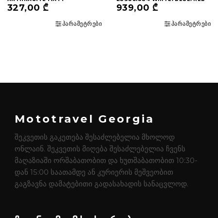
327,00
₾
939,00
₾
ᲞᲐᲠᲐᲛᲔᲢᲠᲔᲑᲘ
ᲞᲐᲠᲐᲛᲔᲢᲠᲔᲑᲘ
Mototravel Georgia
შეკვეთის გაკეთება შესაძლებელია მხოლოდ
ონლაინ. შეკვეთის მიღება შესაძლებელია ჩვენს
მაღაზიაში ორშაბათობით და ხუთშაბათობით 10:30-
დან 15:00 საათამდე ან კურიერის მეშვეობით
გაგზავნა დამატებითი გადასახადის სანაცვლოდ.