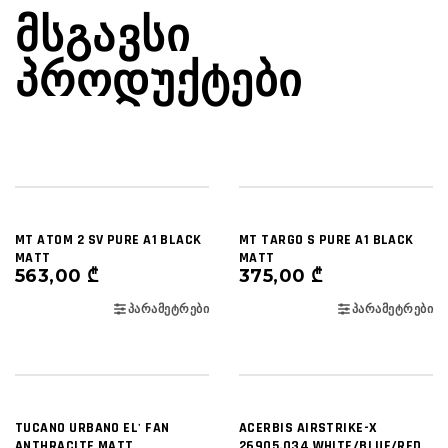
ᲛᲡᲒᲐᲕᲡᲘ
ᲞᲠᲝᲓᲣᲥᲢᲔᲑᲘ
MT ATOM 2 SV PURE A1 BLACK
MT TARGO S PURE A1 BLACK
MATT
MATT
563,00
₾
375,00
₾
ᲞᲐᲠᲐᲛᲔᲢᲠᲔᲑᲘ
ᲞᲐᲠᲐᲛᲔᲢᲠᲔᲑᲘ
TUCANO URBANO EL' FAN
ACERBIS AIRSTRIKE-X
ANTHRACITE MATT
26905.034 WHITE/BLUE/RED