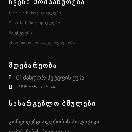
ჩვენი მომსახურება
Honda-ს მოტოციკლები
Suzuki-ს მოტოციკლები
ჩაფხუტები
უსაფრთხოების აღჭურვილობა
მდებარეობა
61 შანდორ პეტეფის ქუჩა
+995 555 17 19 74
სასარგებლო ბმულები
ᲙᲝᲜᲤᲘᲓᲔᲜᲪᲘᲐᲚᲣᲠᲝᲑᲘᲡ ᲞᲝᲚᲘᲢᲘᲙᲐ
ᲓᲐᲑᲠᲣᲜᲔᲑᲘᲡ ᲞᲝᲚᲘᲢᲘᲙᲐ