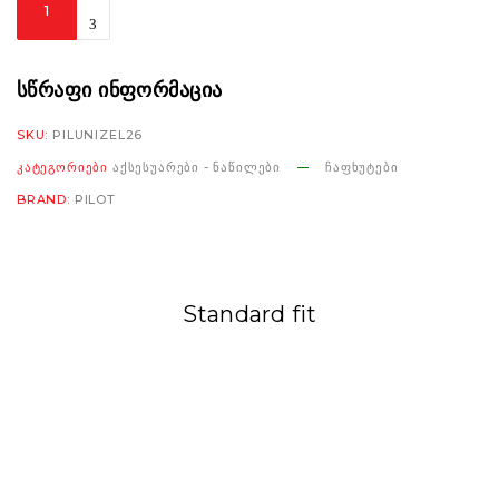
Pilot
Snake
silver
ᲡᲬᲠᲐᲤᲘ ᲘᲜᲤᲝᲠᲛᲐᲪᲘᲐ
mirror
SKU:
PILUNIZEL26
antiscratch
ᲙᲐᲢᲔᲒᲝᲠᲘᲔᲑᲘ
ᲐᲥᲡᲔᲡᲣᲐᲠᲔᲑᲘ - ᲜᲐᲬᲘᲚᲔᲑᲘ
ᲩᲐᲤᲮᲣᲢᲔᲑᲘ
რაოდენობა
BRAND:
PILOT
Standard fit