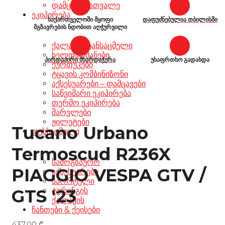
დამცავი სათვალე
ეკიპირება
საქართველოში მყოფი
დაფუძნებულია თბილისში
მგზავრების ნდობით აღჭურვილი
ქალაქის ტანსაცმელი
ხელთათმანები
პირდაპირი მხარდაჭერა
უსაფრთხო გადახდა
ქურთუკები
ტყავის კომბინიზონი
აქსესუარები – დამცავები
საწვიმარი ეკიპირება
თერმო ეკიპირება
შარვლები
ჟილეტები
Tucano Urbano
ფეხსაცმელი
Termoscud R236X
სამოგზაურო
PIAGGIO VESPA GTV /
აქსესუარები
სპორტული
GTS '23
ტურინგის
ქალაქის
ჩანთები & ქეისები
437,00
₾