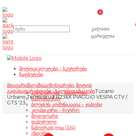
0
კალათა
ცარიელია
მოტოციკლეტები – სკუტერები
ჩაფხუტები
მთავარი
მაღაზია
აქსესუარები
,
მოტოს
გადასაფარებლები - ხელის დამცავები
Tucano
აქსესუარები – ნაწილები
Urbano Termoscud R236X PIAGGIO VESPA GTV /
სამოგზაურო
GTS '23
ბლუთუს-კომუნიკაცია – ჯიპიესი
კლასიკური – რეტრო
მოდულარი
დახურული
ნახევრად ღია (3/4)
ენდურო