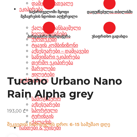
დამცავი სათვალე
ეკიპირება
საქართველოში მყოფი
დაფუძნებულია თბილისში
მგზავრების ნდობით აღჭურვილი
ქალაქის ტანსაცმელი
ხელთათმანები
პირდაპირი მხარდაჭერა
უსაფრთხო გადახდა
ქურთუკები
ტყავის კომბინიზონი
აქსესუარები – დამცავები
საწვიმარი ეკიპირება
თერმო ეკიპირება
შარვლები
ჟილეტები
Tucano Urbano Nano
ფეხსაცმელი
Rain Alpha grey
სამოგზაურო
აქსესუარები
სპორტული
193,00
₾
ტურინგის
ქალაქის
შეკვეთის ჩამოსვლის დრო: 6-15 სამუშაო დღე
ჩანთები & ქეისები