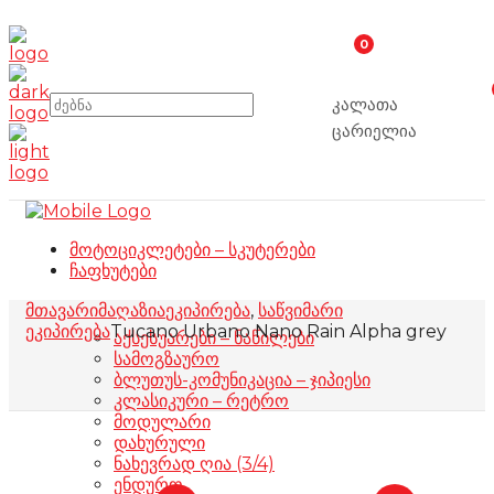
0
კალათა
ცარიელია
მოტოციკლეტები – სკუტერები
ჩაფხუტები
მთავარი
მაღაზია
ეკიპირება
,
საწვიმარი
ეკიპირება
Tucano Urbano Nano Rain Alpha grey
აქსესუარები – ნაწილები
სამოგზაურო
ბლუთუს-კომუნიკაცია – ჯიპიესი
კლასიკური – რეტრო
მოდულარი
დახურული
ნახევრად ღია (3/4)
ენდურო