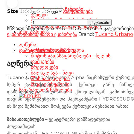
წელის – ფეხის ჩანთები
Size
გასუფთავება
ქეისები
ქეისების – ჩანთების სამაგრები
Tucano
კალათაში
ზურგჩანთები – რბილი ჩანთები
Urbano
სწრაფი ინფორმაცია
SKU:
TUC000RAI05
კატეგორიები
აქსესუარები
Nano
ეკიპირება
საწვიმარი ეკიპირება
Brand:
Tucano Urbano
Rain
Alpha
აღწერა
grey
აღჭურვილობის მოვლა
დამატებითი ინფორმაცია
რაოდენობა
მოტოს გადასაფარებლები – ხელის
დამცავები
აღწერა
ბრელოკები
ბალაკლავა – ბაფი
Tucano Urbano Nano Rain Alpha ნაცრისფერი ქურთუკი
მზის სათვალეები
სხვა აქსესუარები
სუპერ კომპაქტური წვიმის ქურთუკი. გარე ნაწილ
საბურავები & ნაწილები
დამზადებულია პოლიამიდის ქსოვილისგან. გამოირჩევ
თავისი წყალგაუმტარი და ჰაერგამტარი HYDROSCUD®
ის შიდა მემბრანით. მოჰყვება ქურთუკის შესანახი ჩანთა
მახასიათებლები
– ექსტერიერი დამზადებულია
პოლიამიდის
ქსოვილისგან – HYDROSCUD®-ის შიდა მემბრანა,