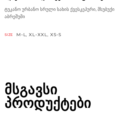
ტუკანო ურბანო სრული სახის ქვესკეპური, მსუბუქი
აბრეშუმი
M-L, XL-XXL, XS-S
SIZE
ᲛᲡᲒᲐᲕᲡᲘ
ᲞᲠᲝᲓᲣᲥᲢᲔᲑᲘ