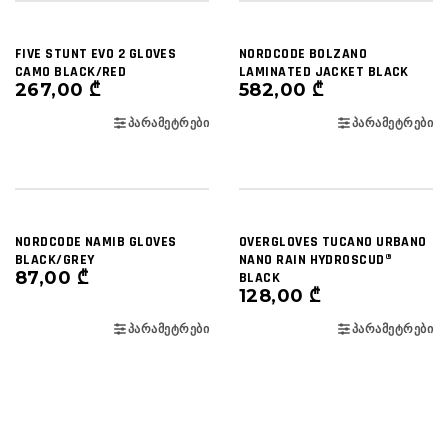
FIVE STUNT EVO 2 GLOVES
NORDCODE BOLZANO
CAMO BLACK/RED
LAMINATED JACKET BLACK
267,00
₾
582,00
₾
ᲞᲐᲠᲐᲛᲔᲢᲠᲔᲑᲘ
ᲞᲐᲠᲐᲛᲔᲢᲠᲔᲑᲘ
NORDCODE NAMIB GLOVES
OVERGLOVES TUCANO URBANO
BLACK/GREY
NANO RAIN HYDROSCUD®
87,00
₾
BLACK
128,00
₾
ᲞᲐᲠᲐᲛᲔᲢᲠᲔᲑᲘ
ᲞᲐᲠᲐᲛᲔᲢᲠᲔᲑᲘ