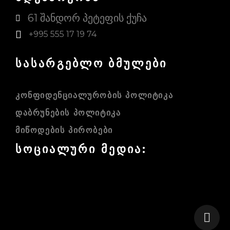
61 შანდორ პეტეფის ქუჩა
+995 555 17 19 74
სასარგებლო ბმულები
ᲙᲝᲜᲤᲘᲓᲔᲜᲪᲘᲐᲚᲣᲠᲝᲑᲘᲡ ᲞᲝᲚᲘᲢᲘᲙᲐ
ᲓᲐᲑᲠᲣᲜᲔᲑᲘᲡ ᲞᲝᲚᲘᲢᲘᲙᲐ
ᲛᲘᲬᲝᲓᲔᲑᲘᲡ ᲞᲘᲠᲝᲑᲔᲑᲘ
სოციალური მედია:
FACEBOOK
INSTAGRAM