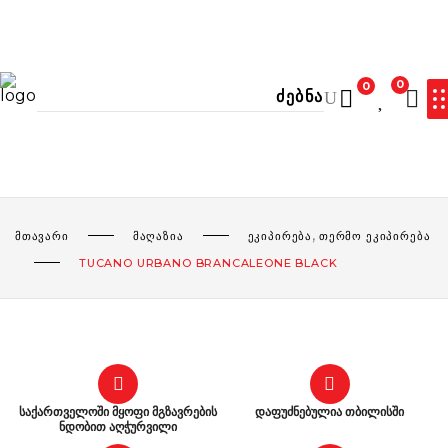
0
0
ᲙᲐᲚᲐᲗᲐ ᲪᲐᲠᲘᲔᲚᲘᲐ
,
ᲛᲗᲐᲕᲐᲠᲘ
ᲛᲐᲦᲐᲖᲘᲐ
ᲔᲙᲘᲞᲘᲠᲔᲑᲐ
ᲗᲔᲠᲛᲝ ᲔᲙᲘᲞᲘᲠᲔᲑᲐ
TUCANO URBANO BRANCALEONE BLACK
საქართველოში მყოფი მგზავრების
დაფუძნებულია თბილისში
ნდობით აღჭურვილი