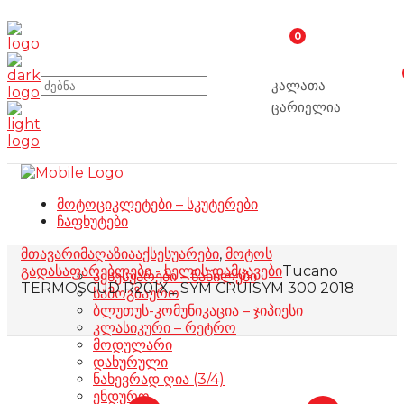
0
კალათა
ცარიელია
მოტოციკლეტები – სკუტერები
ჩაფხუტები
მთავარი
მაღაზია
აქსესუარები
,
მოტოს
გადასაფარებლები - ხელის დამცავები
Tucano
აქსესუარები – ნაწილები
TERMOSCUD R201X_ SYM CRUISYM 300 2018
სამოგზაურო
ბლუთუს-კომუნიკაცია – ჯიპიესი
კლასიკური – რეტრო
მოდულარი
დახურული
ნახევრად ღია (3/4)
ენდურო