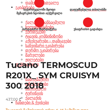
დამცავი სათვალე
ეკიპირება
საქართველოში მყოფი
დაფუძნებულია თბილისში
მგზავრების ნდობით აღჭურვილი
ქალაქის ტანსაცმელი
ხელთათმანები
პირდაპირი მხარდაჭერა
უსაფრთხო გადახდა
ქურთუკები
ტყავის კომბინიზონი
აქსესუარები – დამცავები
საწვიმარი ეკიპირება
თერმო ეკიპირება
შარვლები
ჟილეტები
Tucano TERMOSCUD
ფეხსაცმელი
R201X_ SYM CRUISYM
სამოგზაურო
300 2018
აქსესუარები
სპორტული
ტურინგის
ქალაქის
437,00
₾
ჩანთები & ქეისები