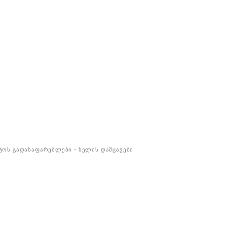
ᲢᲝᲡ ᲒᲐᲓᲐᲡᲐᲤᲐᲠᲔᲑᲚᲔᲑᲘ - ᲮᲔᲚᲘᲡ ᲓᲐᲛᲪᲐᲕᲔᲑᲘ