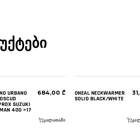
ᲣᲥᲢᲔᲑᲘ
ᲣᲐᲠᲔᲑᲘ
ᲐᲥᲡᲔᲡᲣᲐᲠᲔᲑᲘ
Ს ᲒᲐᲓᲐᲡᲐᲤᲐᲠᲔᲑᲚᲔᲑᲘ - ᲮᲔᲚᲘᲡ
ᲐᲕᲔᲑᲘ
ᲑᲐᲚᲐᲙᲚᲐᲕᲐ - ᲑᲐᲤᲘ
NO URBANO
684,00
₾
ONEAL NECKWARMER
31
OSCUD
SOLID BLACK/WHITE
PROX SUZUKI
MAN 400 >17
ᲙᲐᲚᲐᲗᲐᲨᲘ
ᲙᲐᲚ