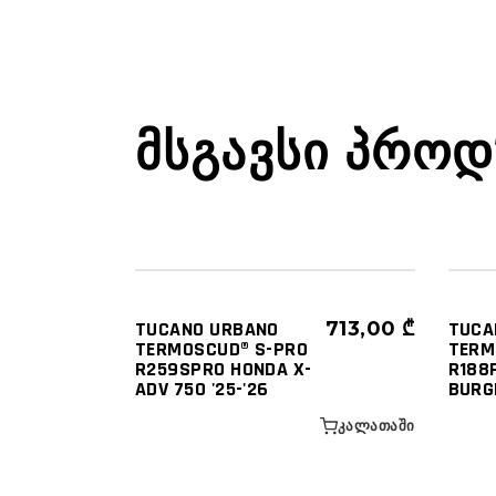
ᲛᲡᲒᲐᲕᲡᲘ ᲞᲠᲝᲓ
ᲐᲥᲡᲔᲡᲣᲐᲠᲔᲑᲘ
ᲐᲥᲡᲔᲡ
ᲛᲝᲢᲝᲡ ᲒᲐᲓᲐᲡᲐᲤᲐᲠᲔᲑᲚᲔᲑᲘ - ᲮᲔᲚᲘᲡ
ᲛᲝᲢᲝ
ᲓᲐᲛᲪᲐᲕᲔᲑᲘ
ᲓᲐᲛᲪ
TUCANO URBANO
713,00
₾
TUCA
TERMOSCUD® S-PRO
TERM
R259SPRO HONDA X-
R188
ADV 750 '25-'26
BURG
ᲙᲐᲚᲐᲗᲐᲨᲘ