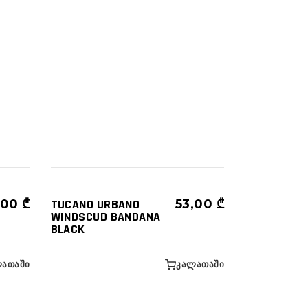
ᲐᲥᲡᲔᲡᲣᲐᲠᲔᲑᲘ
ᲑᲐᲚᲐᲙᲚᲐᲕᲐ - ᲑᲐᲤᲘ
,00
₾
TUCANO URBANO
53,00
₾
WINDSCUD BANDANA
BLACK
ᲐᲗᲐᲨᲘ
ᲙᲐᲚᲐᲗᲐᲨᲘ