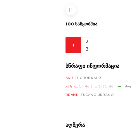
100 ᲡᲐᲬᲧᲝᲑᲨᲘᲐ
Tucano
Termoscud
R195
HONDA
ᲡᲬᲠᲐᲤᲘ ᲘᲜᲤᲝᲠᲛᲐᲪᲘᲐ
INTEGRA
SKU:
TUCHONKAL13
750
ᲙᲐᲢᲔᲒᲝᲠᲘᲔᲑᲘ
ᲐᲥᲡᲔᲡᲣᲐᲠᲔᲑᲘ
ᲛᲝ
'14
BRAND:
TUCANO URBANO
რაოდენობა
ᲐᲦᲬᲔᲠᲐ