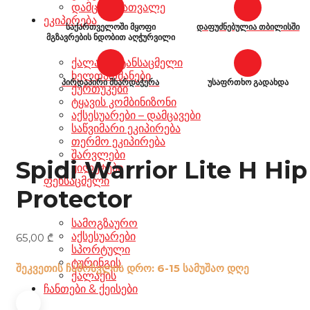
დამცავი სათვალე
ეკიპირება
საქართველოში მყოფი
დაფუძნებულია თბილისში
მგზავრების ნდობით აღჭურვილი
ქალაქის ტანსაცმელი
ხელთათმანები
პირდაპირი მხარდაჭერა
უსაფრთხო გადახდა
ქურთუკები
ტყავის კომბინიზონი
აქსესუარები – დამცავები
საწვიმარი ეკიპირება
თერმო ეკიპირება
შარვლები
Spidi Warrior Lite H Hip
ჟილეტები
ფეხსაცმელი
Protector
სამოგზაურო
აქსესუარები
65,00
₾
სპორტული
ტურინგის
შეკვეთის ჩამოსვლის დრო: 6-15 სამუშაო დღე
ქალაქის
ჩანთები & ქეისები