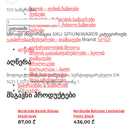
წელის – ფეხის ჩანთები
100 საწყობშია
ქეისები
ქეისების – ჩანთების სამაგრები
Spidi
ზურგჩანთები – რბილი ჩანთები
Warrior
კალათაში
აქსესუარები
Lite
სწრაფი ინფორმაცია
SKU:
SPIUNIWAR09
კატეგორიებ
H
ეკიპირება
აქსესუარები - დამცავები
Brand:
SPIDI
Hip
აღჭურვილობის მოვლა
Protector
აღწერა
მოტოს გადასაფარებლები – ხელის
რაოდენობა
დამცავები
აღწერა
ბრელოკები
ბალაკლავა – ბაფი
მზის სათვალეები
მოტოციკლისტების დამცავები, სერტიფიცირებული EN
სხვა აქსესუარები
1621-1:2012. თეძოს დამცავი, დონე 1.
საბურავები & ნაწილები
მსგავსი პროდუქტები
Nordcode Namib Gloves
Nordcode Bolzano Laminated
black/grey
Pants black
87,00
₾
436,00
₾