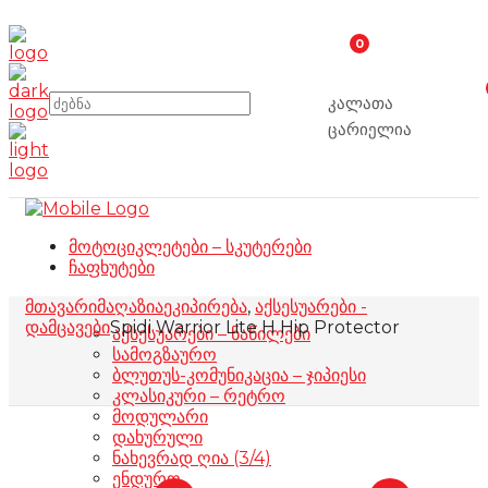
0
კალათა
ცარიელია
მოტოციკლეტები – სკუტერები
ჩაფხუტები
მთავარი
მაღაზია
ეკიპირება
,
აქსესუარები -
დამცავები
Spidi Warrior Lite H Hip Protector
აქსესუარები – ნაწილები
სამოგზაურო
ბლუთუს-კომუნიკაცია – ჯიპიესი
კლასიკური – რეტრო
მოდულარი
დახურული
ნახევრად ღია (3/4)
ენდურო