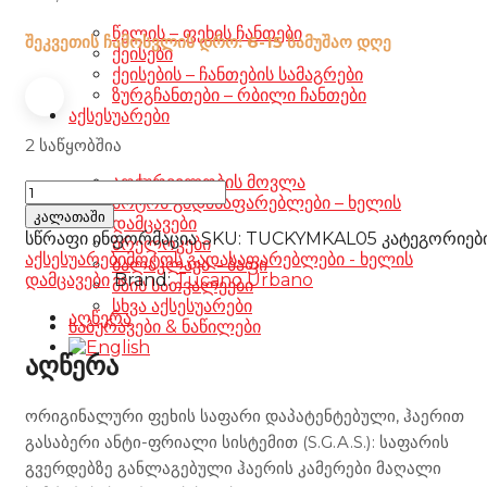
წელის – ფეხის ჩანთები
შეკვეთის ჩამოსვლის დრო: 6-15 სამუშაო დღე
ქეისები
ქეისების – ჩანთების სამაგრები
ზურგჩანთები – რბილი ჩანთები
აქსესუარები
2 საწყობშია
აღჭურვილობის მოვლა
SCOOTER
მოტოს გადასაფარებლები – ხელის
LEG
კალათაში
დამცავები
COVER
სწრაფი ინფორმაცია
SKU:
TUCKYMKAL05
კატეგორიებ
ბრელოკები
TERMOSCUD
აქსესუარები
მოტოს გადასაფარებლები - ხელის
ბალაკლავა – ბაფი
R168
დამცავები
Brand:
Tucano Urbano
მზის სათვალეები
TUCANO
სხვა აქსესუარები
URBANO
აღწერა
საბურავები & ნაწილები
რაოდენობა
აღწერა
ორიგინალური ფეხის საფარი დაპატენტებული, ჰაერით
გასაბერი ანტი-ფრიალი სისტემით (S.G.A.S.): საფარის
გვერდებზე განლაგებული ჰაერის კამერები მაღალი