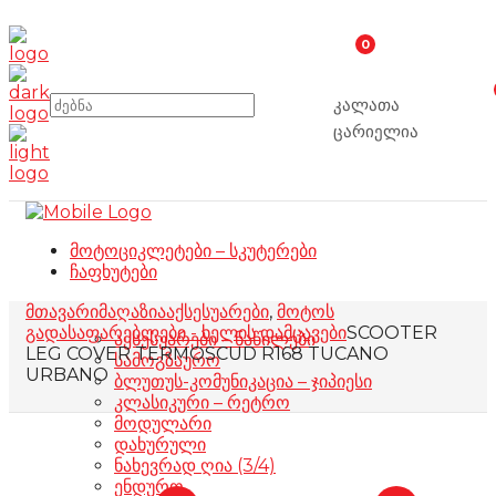
0
კალათა
ცარიელია
მოტოციკლეტები – სკუტერები
ჩაფხუტები
მთავარი
მაღაზია
აქსესუარები
,
მოტოს
გადასაფარებლები - ხელის დამცავები
SCOOTER
აქსესუარები – ნაწილები
LEG COVER TERMOSCUD R168 TUCANO
სამოგზაურო
URBANO
ბლუთუს-კომუნიკაცია – ჯიპიესი
კლასიკური – რეტრო
მოდულარი
დახურული
ნახევრად ღია (3/4)
ენდურო