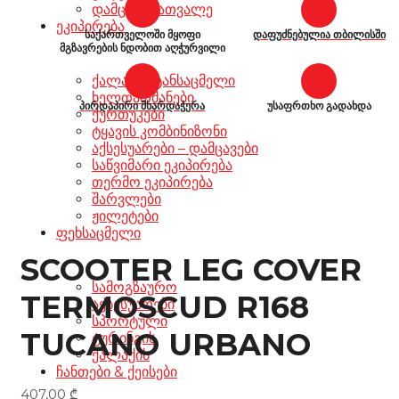
დამცავი სათვალე
ეკიპირება
საქართველოში მყოფი
დაფუძნებულია თბილისში
მგზავრების ნდობით აღჭურვილი
ქალაქის ტანსაცმელი
ხელთათმანები
პირდაპირი მხარდაჭერა
უსაფრთხო გადახდა
ქურთუკები
ტყავის კომბინიზონი
აქსესუარები – დამცავები
საწვიმარი ეკიპირება
თერმო ეკიპირება
შარვლები
ჟილეტები
ფეხსაცმელი
SCOOTER LEG COVER
სამოგზაურო
TERMOSCUD R168
აქსესუარები
სპორტული
TUCANO URBANO
ტურინგის
ქალაქის
ჩანთები & ქეისები
407,00
₾