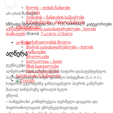
წელის – ფეხის ჩანთები
ქეისები
არ არის მარაგში
ქეისების – ჩანთების სამაგრები
ზურგჩანთები – რბილი ჩანთები
სწრაფი ინფორმაცია
SKU:
TUCYAMKAL11
კატეგორიები
აქსესუარები
აქსესუარები
მოტოს გადასაფარებლები - ხელის
დამცავები
Brand:
Tucano Urbano
აღჭურვილობის მოვლა
აღწერა
მოტოს გადასაფარებლები – ხელის
დამცავები
აღწერა
ბრელოკები
ბალაკლავა – ბაფი
ტექნიკური
მზის სათვალეები
სხვა აქსესუარები
აღწერაორიგინალური ფეხის საფარი დაპატენტებული,
საბურავები & ნაწილები
ჰაერით გასაბერი ანტი-ფრიალი სისტემით (S.G.A.S.):
საფარის გვერდებზე განლაგებული ჰაერის კამერები
მაღალ სიჩქარეზე ფრიალს ხელს
უშლის.
– სამფენიანი კონსტრუქცია თერმული დაცვისა და
ჰიდროიზოლაციის უზრუნველსაყოფად: