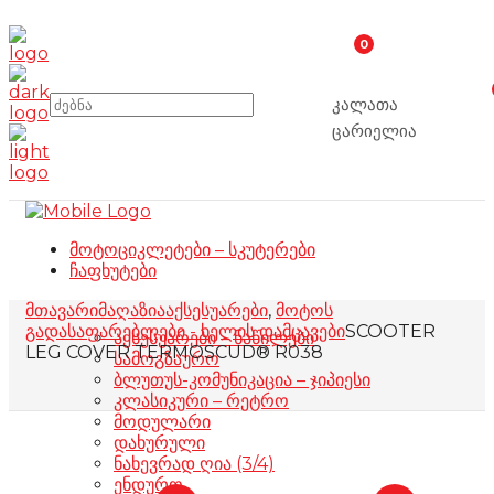
0
კალათა
ცარიელია
მოტოციკლეტები – სკუტერები
ჩაფხუტები
მთავარი
მაღაზია
აქსესუარები
,
მოტოს
გადასაფარებლები - ხელის დამცავები
SCOOTER
აქსესუარები – ნაწილები
LEG COVER TERMOSCUD® R038
სამოგზაურო
ბლუთუს-კომუნიკაცია – ჯიპიესი
კლასიკური – რეტრო
მოდულარი
დახურული
ნახევრად ღია (3/4)
ენდურო