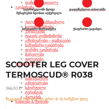
დამცავი სათვალე
ეკიპირება
საქართველოში მყოფი
დაფუძნებულია თბილისში
მგზავრების ნდობით აღჭურვილი
ქალაქის ტანსაცმელი
ხელთათმანები
პირდაპირი მხარდაჭერა
უსაფრთხო გადახდა
ქურთუკები
ტყავის კომბინიზონი
აქსესუარები – დამცავები
საწვიმარი ეკიპირება
თერმო ეკიპირება
შარვლები
ჟილეტები
SCOOTER LEG COVER
ფეხსაცმელი
TERMOSCUD® R038
სამოგზაურო
აქსესუარები
სპორტული
366,00
₾
ტურინგის
ქალაქის
შეკვეთის ჩამოსვლის დრო: 6-15 სამუშაო დღე
ჩანთები & ქეისები