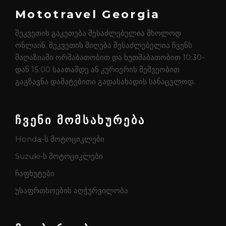
Mototravel Georgia
შეკვეთის გაკეთება შესაძლებელია მხოლოდ
ონლაინ. შეკვეთის მიღება შესაძლებელია ჩვენს
მაღაზიაში ორშაბათობით და ხუთშაბათობით 10:30-
დან 15:00 საათამდე ან კურიერის მეშვეობით
გაგზავნა დამატებითი გადასახადის სანაცვლოდ.
ჩვენი მომსახურება
Honda-ს მოტოციკლები
Suzuki-ს მოტოციკლები
ჩაფხუტები
უსაფრთხოების აღჭურვილობა