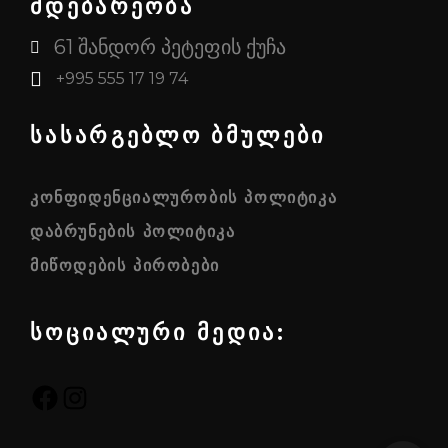
მდებარეობა
61 შანდორ პეტეფის ქუჩა
+995 555 17 19 74
სასარგებლო ბმულები
ᲙᲝᲜᲤᲘᲓᲔᲜᲪᲘᲐᲚᲣᲠᲝᲑᲘᲡ ᲞᲝᲚᲘᲢᲘᲙᲐ
ᲓᲐᲑᲠᲣᲜᲔᲑᲘᲡ ᲞᲝᲚᲘᲢᲘᲙᲐ
ᲛᲘᲬᲝᲓᲔᲑᲘᲡ ᲞᲘᲠᲝᲑᲔᲑᲘ
სოციალური მედია:
FACEBOOK
INSTAGRAM