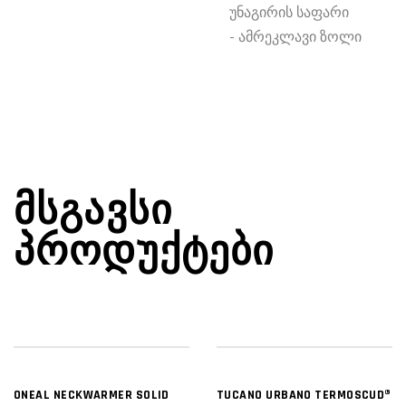
უნაგირის საფარი

- ამრეკლავი ზოლი
ᲛᲡᲒᲐᲕᲡᲘ
ᲞᲠᲝᲓᲣᲥᲢᲔᲑᲘ
ONEAL NECKWARMER SOLID
TUCANO URBANO TERMOSCUD®