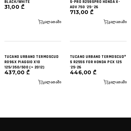
BLACK/WHITE
S-PRO R259SPRO HONDA X-
31,00
₾
ADV 750 '25-'26
713,00
₾
ᲙᲐᲚᲐᲗᲐᲨᲘ
ᲙᲐᲚᲐᲗᲐᲨᲘ
TUCANO URBANO TERMOSCUD
TUCANO URBANO TERMOSCUD®
R096X PIAGGIO X10
S R255S FOR HONDA PCX 125
125/350/500 (> 2012)
'25-26
437,00
₾
446,00
₾
ᲙᲐᲚᲐᲗᲐᲨᲘ
ᲙᲐᲚᲐᲗᲐᲨᲘ