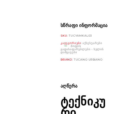
Cover
Termoscud®
R033
რაოდენობა
ᲡᲬᲠᲐᲤᲘ ᲘᲜᲤᲝᲠᲛᲐᲪᲘᲐ
SKU:
TUCYAMKAL03
ᲙᲐᲢᲔᲒᲝᲠᲘᲔᲑᲘ
ᲐᲥᲡᲔᲡᲣᲐᲠᲔᲑᲘ
ᲛᲝᲢᲝᲡ
ᲒᲐᲓᲐᲡᲐᲤᲐᲠᲔᲑᲚᲔᲑᲘ - ᲮᲔᲚᲘᲡ
ᲓᲐᲛᲪᲐᲕᲔᲑᲘ
BRAND:
TUCANO URBANO
ᲐᲦᲬᲔᲠᲐ
ᲢᲔᲥᲜᲘᲙᲣ
ᲠᲘ