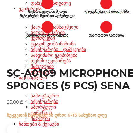
დამცავი სათვალე
ეკიპირება
საქართველოში მყოფი
დაფუძნებულია თბილისში
მგზავრების ნდობით აღჭურვილი
ქალაქის ტანსაცმელი
ხელთათმანები
პირდაპირი მხარდაჭერა
უსაფრთხო გადახდა
ქურთუკები
ტყავის კომბინიზონი
აქსესუარები – დამცავები
საწვიმარი ეკიპირება
თერმო ეკიპირება
შარვლები
SC-A0109 MICROPHON
ჟილეტები
ფეხსაცმელი
SPONGES (5 PCS) SENA
სამოგზაურო
აქსესუარები
25,00
₾
სპორტული
ტურინგის
შეკვეთის ჩამოსვლის დრო: 6-15 სამუშაო დღე
ქალაქის
ჩანთები & ქეისები