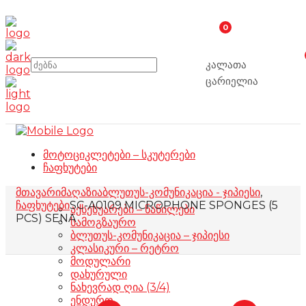
0
კალათა
ცარიელია
მოტოციკლეტები – სკუტერები
ჩაფხუტები
მთავარი
მაღაზია
ბლუთუს-კომუნიკაცია - ჯიპიესი
,
ჩაფხუტები
SC-A0109 MICROPHONE SPONGES (5
აქსესუარები – ნაწილები
PCS) SENA
სამოგზაურო
ბლუთუს-კომუნიკაცია – ჯიპიესი
კლასიკური – რეტრო
მოდულარი
დახურული
ნახევრად ღია (3/4)
ენდურო