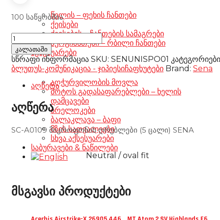
წელის – ფეხის ჩანთები
100 საწყობშია
ქეისები
ქეისების – ჩანთების სამაგრები
SC-
ზურგჩანთები – რბილი ჩანთები
A0109
კალათაში
აქსესუარები
MICROPHONE
სწრაფი ინფორმაცია
SKU:
SENUNISPO01
კატეგორიებ
SPONGES
ბლუთუს-კომუნიკაცია - ჯიპიესი
ჩაფხუტები
Brand:
Sena
(5
აღჭურვილობის მოვლა
PCS)
აღწერა
მოტოს გადასაფარებლები – ხელის
SENA
დამცავები
რაოდენობა
აღწერა
ბრელოკები
ბალაკლავა – ბაფი
მზის სათვალეები
SC-A0109 მიკროფონის ღრუბლები (5 ცალი) SENA
სხვა აქსესუარები
საბურავები & ნაწილები
Neutral / oval fit
მსგავსი პროდუქტები
Acerbis Airstrike-X 26905.446
MT Atom 2 SV Highlands E6