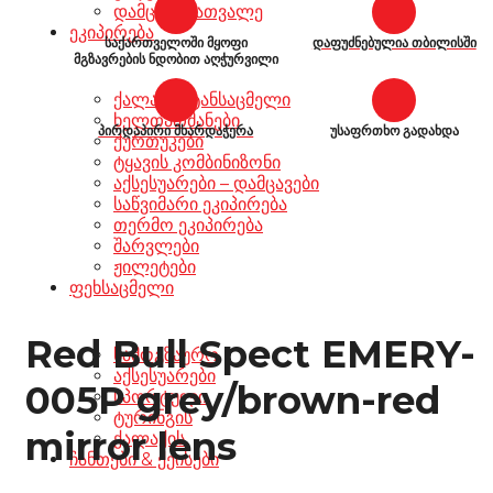
დამცავი სათვალე
ეკიპირება
საქართველოში მყოფი
დაფუძნებულია თბილისში
მგზავრების ნდობით აღჭურვილი
ქალაქის ტანსაცმელი
ხელთათმანები
პირდაპირი მხარდაჭერა
უსაფრთხო გადახდა
ქურთუკები
ტყავის კომბინიზონი
აქსესუარები – დამცავები
საწვიმარი ეკიპირება
თერმო ეკიპირება
შარვლები
ჟილეტები
ფეხსაცმელი
Red Bull Spect EMERY-
სამოგზაურო
აქსესუარები
005P grey/brown-red
სპორტული
ტურინგის
mirror lens
ქალაქის
ჩანთები & ქეისები