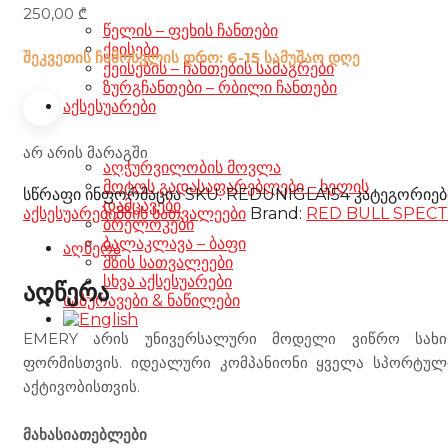
250,00
₾
წელის – ფეხის ჩანთები
ქეისები
შეკვეთის ჩამოსვლის დრო: 6-15 სამუშაო დღე
ქეისების – ჩანთების სამაგრები
ზურგჩანთები – რბილი ჩანთები
აქსესუარები
არ არის მარაგში
აღჭურვილობის მოვლა
მოტოს გადასაფარებლები – ხელის
სწრაფი ინფორმაცია
SKU:
REDUNIGLA154
კატეგორიებ
დამცავები
აქსესუარები
მზის სათვალეები
Brand:
RED BULL SPECT
ბრელოკები
ბალაკლავა – ბაფი
აღწერა
მზის სათვალეები
სხვა აქსესუარები
აღწერა
საბურავები & ნაწილები
EMERY არის უნივერსალური მოდელი ვიწრო სახი
ფორმისთვის. იდეალური კომპანიონი ყველა სპორტულ
აქტივობისთვის.
მახასიათებლები