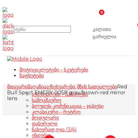
0
კალათა
ცარიელია
მოტოციკლეტები – სკუტერები
ჩაფხუტები
მთავარი
მაღაზია
აქსესუარები
,
მზის სათვალეები
Red
Bull Spect EMERY-005P grey/brown-red mirror
აქსესუარები – ნაწილები
lens
სამოგზაურო
ბლუთუს-კომუნიკაცია – ჯიპიესი
კლასიკური – რეტრო
მოდულარი
დახურული
ნახევრად ღია (3/4)
ენდურო