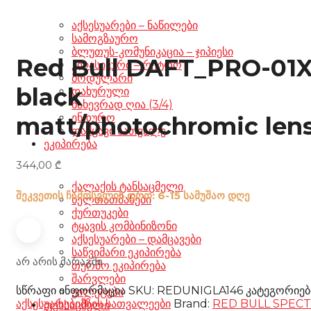
აქსესუარები – ნაწილები
სამოგზაურო
ბლუთუს-კომუნიკაცია – ჯიპიესი
Red Bull DAFT_PRO-01
კლასიკური – რეტრო
მოდულარი
black
დახურული
ნახევრად ღია (3/4)
ენდურო
matt/photochromic len
დამცავი სათვალე
ეკიპირება
344,00
₾
ქალაქის ტანსაცმელი
შეკვეთის ჩამოსვლის დრო: 6-15 სამუშაო დღე
ხელთათმანები
ქურთუკები
ტყავის კომბინიზონი
აქსესუარები – დამცავები
საწვიმარი ეკიპირება
არ არის მარაგში
თერმო ეკიპირება
შარვლები
სწრაფი ინფორმაცია
SKU:
REDUNIGLA146
კატეგორიებ
ჟილეტები
აქსესუარები
მზის სათვალეები
Brand:
RED BULL SPECT
ფეხსაცმელი