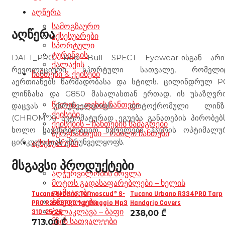
აღწერა
სამოგზაურო
აღწერა
აქსესუარები
სპორტული
ტურინგის
DAFT_PRO Red Bull SPECT Eyewear-ისგან არი
ქალაქის
რევოლუციური სპორტული სათვალე, რომელი
ჩანთები & ქეისები
აერთიანებს წარმადობასა და სტილს. ცილინდრულ P
ლინზასა და G850 მასალასთან ერთად, ის უსაზღვრ
წელის – ფეხის ჩანთები
დაცვას უზრუნველყოფს. ფოტოქრომული ლინზ
ქეისები
(CHROM°X) ავტომატურად ეგუება განათების პირობებს
ქეისების – ჩანთების სამაგრები
ხოლო სავენტილაციო ხვრელები ჰაერის ოპტიმალუ
ზურგჩანთები – რბილი ჩანთები
ცირკულაციას უზრუნველყოფს.
აქსესუარები
მსგავსი პროდუქტები
აღჭურვილობის მოვლა
მოტოს გადასაფარებლები – ხელის
დამცავები
Tucano Urbano Termoscud® S-
Tucano Urbano R334PRO Tarp
ბრელოკები
PRO R258SPRO for Piaggio Mp3
Handgrip Covers
ბალაკლავა – ბაფი
310 '25-26
238,00
₾
მზის სათვალეები
713,00
₾