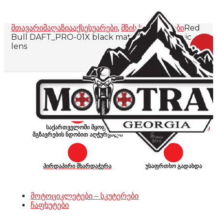
მთავარი
მაღაზია
აქსესუარები
,
მზის სათვალეები
Red
Bull DAFT_PRO-01X black matt/photochromic
lens
საქართველოში მყოფი
დაფუძნებულია თბილისში
მგზავრების ნდობით აღჭურვილი
პირდაპირი მხარდაჭერა
უსაფრთხო გადახდა
მოტოციკლეტები – სკუტერები
ჩაფხუტები