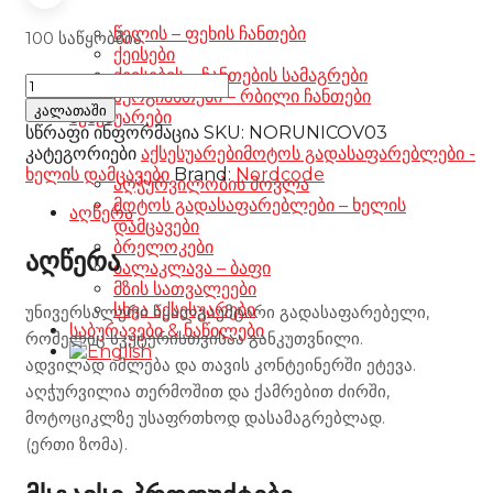
წელის – ფეხის ჩანთები
100 საწყობშია
ქეისები
ქეისების – ჩანთების სამაგრები
Νοrdcap
ზურგჩანთები – რბილი ჩანთები
Leg
კალათაში
აქსესუარები
cover
სწრაფი ინფორმაცია
SKU:
NORUNICOV03
one
კატეგორიები
აქსესუარები
მოტოს გადასაფარებლები -
size
ხელის დამცავები
Brand:
Nordcode
აღჭურვილობის მოვლა
რაოდენობა
მოტოს გადასაფარებლები – ხელის
აღწერა
დამცავები
ბრელოკები
აღწერა
ბალაკლავა – ბაფი
მზის სათვალეები
სხვა აქსესუარები
უნივერსალური წყალგაუმტარი გადასაფარებელი,
საბურავები & ნაწილები
რომელიც სკუტერისთვისაა განკუთვნილი.
ადვილად იშლება და თავის კონტეინერში ეტევა.
აღჭურვილია თერმოშით და ქამრებით ძირში,
მოტოციკლზე უსაფრთხოდ დასამაგრებლად.
(ერთი ზომა).