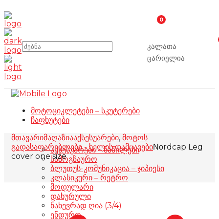
0
კალათა
ცარიელია
მოტოციკლეტები – სკუტერები
ჩაფხუტები
მთავარი
მაღაზია
აქსესუარები
,
მოტოს
გადასაფარებლები - ხელის დამცავები
Νοrdcap Leg
აქსესუარები – ნაწილები
cover one size
სამოგზაურო
ბლუთუს-კომუნიკაცია – ჯიპიესი
კლასიკური – რეტრო
მოდულარი
დახურული
ნახევრად ღია (3/4)
ენდურო