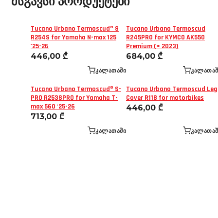
მსგავსი პროდუქტები
Tucano Urbano Termoscud® S
Tucano Urbano Termoscud
R254S for Yamaha N-max 125
R245PRO for KYMCO AK550
'25-26
Premium (> 2023)
446,00
₾
684,00
₾
ᲙᲐᲚᲐᲗᲐᲨᲘ
ᲙᲐᲚᲐᲗᲐᲨ
Tucano Urbano Termoscud® S-
Tucano Urbano Termoscud Leg
PRO R253SPRO for Yamaha T-
Cover R118 for motorbikes
max 560 '25-26
446,00
₾
713,00
₾
ᲙᲐᲚᲐᲗᲐᲨᲘ
ᲙᲐᲚᲐᲗᲐᲨ
Mototravel Georgia