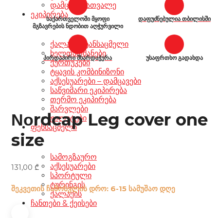
დამცავი სათვალე
ეკიპირება
საქართველოში მყოფი
დაფუძნებულია თბილისში
მგზავრების ნდობით აღჭურვილი
ქალაქის ტანსაცმელი
ხელთათმანები
პირდაპირი მხარდაჭერა
უსაფრთხო გადახდა
ქურთუკები
ტყავის კომბინიზონი
აქსესუარები – დამცავები
საწვიმარი ეკიპირება
თერმო ეკიპირება
შარვლები
Νοrdcap Leg cover one
ჟილეტები
ფეხსაცმელი
size
სამოგზაურო
აქსესუარები
131,00
₾
სპორტული
ტურინგის
შეკვეთის ჩამოსვლის დრო: 6-15 სამუშაო დღე
ქალაქის
ჩანთები & ქეისები