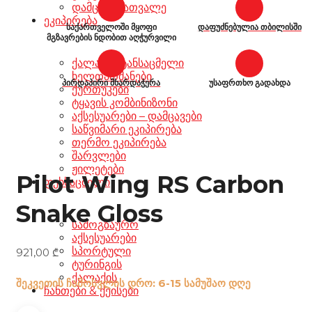
დამცავი სათვალე
ეკიპირება
საქართველოში მყოფი
დაფუძნებულია თბილისში
მგზავრების ნდობით აღჭურვილი
ქალაქის ტანსაცმელი
ხელთათმანები
პირდაპირი მხარდაჭერა
უსაფრთხო გადახდა
ქურთუკები
ტყავის კომბინიზონი
აქსესუარები – დამცავები
საწვიმარი ეკიპირება
თერმო ეკიპირება
შარვლები
ჟილეტები
Pilot Wing RS Carbon
ფეხსაცმელი
Snake Gloss
სამოგზაურო
აქსესუარები
სპორტული
921,00
₾
ტურინგის
ქალაქის
შეკვეთის ჩამოსვლის დრო: 6-15 სამუშაო დღე
ჩანთები & ქეისები