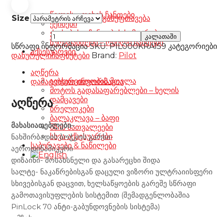
წელის – ფეხის ჩანთები
Size
გასუფთავება
ქეისები
ქეისების – ჩანთების სამაგრები
Pilot
კალათაში
ზურგჩანთები – რბილი ჩანთები
Wing
სწრაფი ინფორმაცია
SKU:
PIL000KRA159
კატეგორიები
აქსესუარები
RS
დახურული
ჩაფხუტები
Brand:
Pilot
Carbon
Snake
აღწერა
Gloss
აღჭურვილობის მოვლა
დამატებითი ინფორმაცია
რაოდენობა
მოტოს გადასაფარებლები – ხელის
დამცავები
აღწერა
ბრელოკები
ბალაკლავა – ბაფი
მახასიათებლები
–
მზის სათვალეები
სხვა აქსესუარები
ნახშირბადის ბოჭკოს გარსი-
საბურავები & ნაწილები
აეროდინამიკური
დიზაინი- მოსახსნელი და გასარეცხი შიდა
სალტე- ნაკაწრებისგან დაცული ვიზორი ულტრაიისფერი
სხივებისგან დაცვით, ხელსაწყოების გარეშე სწრაფი
გამოთავისუფლების სისტემით (შემადგენლობაშია
PinLock 70 ანტი-გაბუნდოვნების სისტემა)