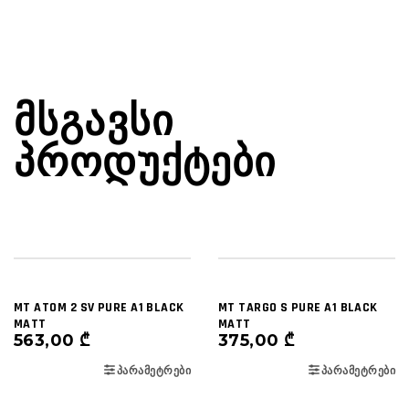
ᲛᲡᲒᲐᲕᲡᲘ
ᲞᲠᲝᲓᲣᲥᲢᲔᲑᲘ
MT ATOM 2 SV PURE A1 BLACK
MT TARGO S PURE A1 BLACK
MATT
MATT
563,00
₾
375,00
₾
ᲞᲐᲠᲐᲛᲔᲢᲠᲔᲑᲘ
ᲞᲐᲠᲐᲛᲔᲢᲠᲔᲑᲘ