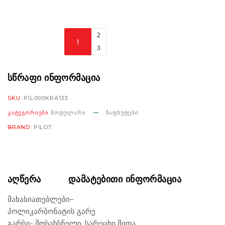
Pilot
Road
II
SV
ᲡᲬᲠᲐᲤᲘ ᲘᲜᲤᲝᲠᲛᲐᲪᲘᲐ
greenish
SKU:
PIL000KRA133
gold
ᲙᲐᲢᲔᲒᲝᲠᲘᲔᲑᲘ
ᲛᲝᲓᲣᲚᲐᲠᲘ
ᲩᲐᲤᲮᲣᲢᲔᲑᲘ
რაოდენობა
BRAND:
PILOT
ᲐᲦᲬᲔᲠᲐ
ᲓᲐᲛᲐᲢᲔᲑᲘᲗᲘ ᲘᲜᲤᲝᲠᲛᲐᲪᲘᲐ
მახასიათებლები
–
პოლიკარბონატის გარე
გარსი- მოსახსნელი, სარეცხი შიდა