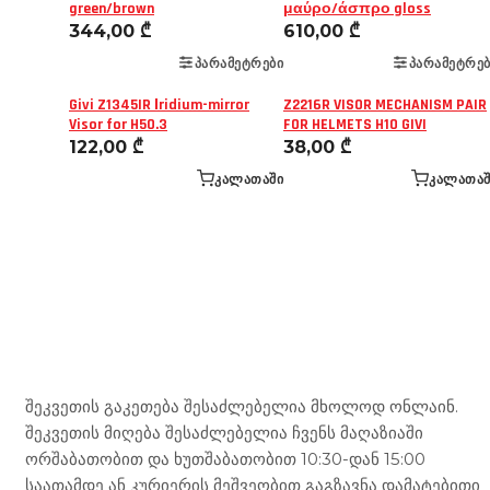
green/brown
μαύρο/άσπρο gloss
344,00
₾
610,00
₾
ᲞᲐᲠᲐᲛᲔᲢᲠᲔᲑᲘ
ᲞᲐᲠᲐᲛᲔᲢᲠᲔᲑ
Givi Z1345IR Ιridium-mirror
Z2216R VISOR MECHANISM PAIR
Visor for H50.3
FOR HELMETS H10 GIVI
122,00
₾
38,00
₾
ᲙᲐᲚᲐᲗᲐᲨᲘ
ᲙᲐᲚᲐᲗᲐᲨ
Mototravel Georgia
შეკვეთის გაკეთება შესაძლებელია მხოლოდ ონლაინ.
შეკვეთის მიღება შესაძლებელია ჩვენს მაღაზიაში
ორშაბათობით და ხუთშაბათობით 10:30-დან 15:00
საათამდე ან კურიერის მეშვეობით გაგზავნა დამატებითი