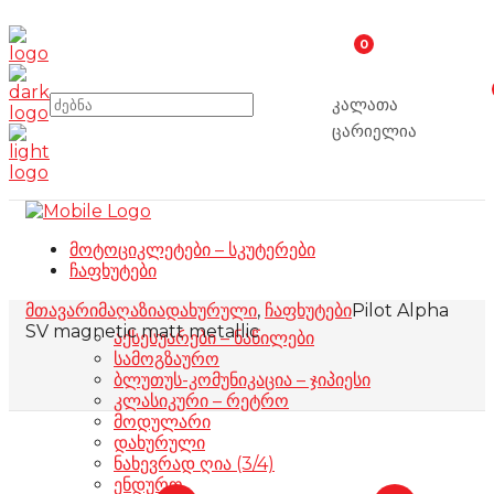
0
კალათა
ცარიელია
მოტოციკლეტები – სკუტერები
ჩაფხუტები
მთავარი
მაღაზია
დახურული
,
ჩაფხუტები
Pilot Alpha
SV magnetic matt metallic
აქსესუარები – ნაწილები
სამოგზაურო
ბლუთუს-კომუნიკაცია – ჯიპიესი
კლასიკური – რეტრო
მოდულარი
დახურული
ნახევრად ღია (3/4)
ენდურო