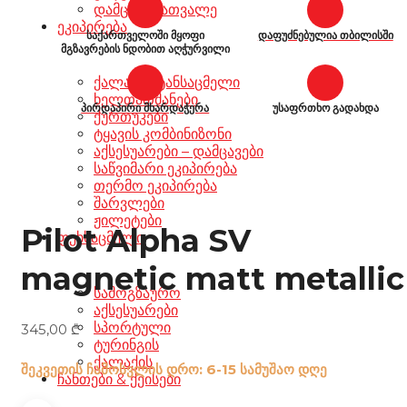
დამცავი სათვალე
ეკიპირება
საქართველოში მყოფი
დაფუძნებულია თბილისში
მგზავრების ნდობით აღჭურვილი
ქალაქის ტანსაცმელი
ხელთათმანები
პირდაპირი მხარდაჭერა
უსაფრთხო გადახდა
ქურთუკები
ტყავის კომბინიზონი
აქსესუარები – დამცავები
საწვიმარი ეკიპირება
თერმო ეკიპირება
შარვლები
ჟილეტები
Pilot Alpha SV
ფეხსაცმელი
magnetic matt metallic
სამოგზაურო
აქსესუარები
სპორტული
345,00
₾
ტურინგის
ქალაქის
შეკვეთის ჩამოსვლის დრო: 6-15 სამუშაო დღე
ჩანთები & ქეისები