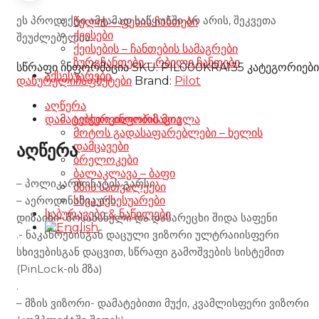
ეს პროდუქტი ამჟამად საწყობში არ არის, შეკვეთა
წელის – ფეხის ჩანთები
ქეისები
შეუძლებელია.
ქეისების – ჩანთების სამაგრები
ზურგჩანთები – რბილი ჩანთები
სწრაფი ინფორმაცია
SKU:
PIL000KRA135
კატეგორიები
აქსესუარები
დახურული
ჩაფხუტები
Brand:
Pilot
აღწერა
დამატებითი ინფორმაცია
აღჭურვილობის მოვლა
მოტოს გადასაფარებლები – ხელის
დამცავები
აღწერა
ბრელოკები
ბალაკლავა – ბაფი
– პოლიკარბონატის გარსი.
მზის სათვალეები
– აეროდინამიკური
სხვა აქსესუარები
საბურავები & ნაწილები
დიზაინი- მოსახსნელი და დასარეცხი შიდა საფენი
.- ნაკაწრებისგან დაცული ვიზორი ულტრაიისფერი
სხივებისგან დაცვით, სწრაფი გამოშვების სისტემით
(PinLock-ის მზა)
.
– მზის ვიზორი- დამატებითი მუქი, კვამლისფერი ვიზორი