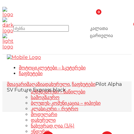
0
კალათა
ცარიელია
მოტოციკლეტები – სკუტერები
ჩაფხუტები
მთავარი
მაღაზია
დახურული
,
ჩაფხუტები
Pilot Alpha
SV Future Express black
აქსესუარები – ნაწილები
სამოგზაურო
ბლუთუს-კომუნიკაცია – ჯიპიესი
კლასიკური – რეტრო
მოდულარი
დახურული
ნახევრად ღია (3/4)
ენდურო