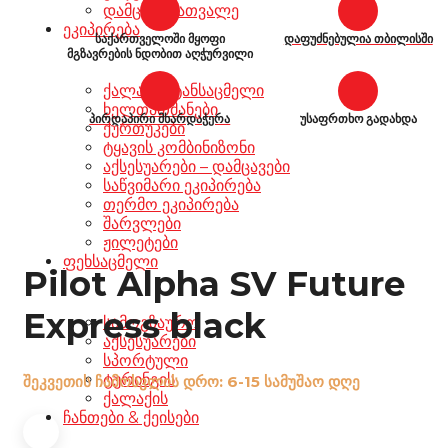
დამცავი სათვალე
ეკიპირება
საქართველოში მყოფი
დაფუძნებულია თბილისში
მგზავრების ნდობით აღჭურვილი
ქალაქის ტანსაცმელი
ხელთათმანები
პირდაპირი მხარდაჭერა
უსაფრთხო გადახდა
ქურთუკები
ტყავის კომბინიზონი
აქსესუარები – დამცავები
საწვიმარი ეკიპირება
თერმო ეკიპირება
შარვლები
ჟილეტები
ფეხსაცმელი
Pilot Alpha SV Future
Express black
სამოგზაურო
აქსესუარები
სპორტული
ტურინგის
შეკვეთის ჩამოსვლის დრო: 6-15 სამუშაო დღე
ქალაქის
ჩანთები & ქეისები