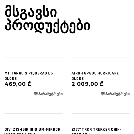
ᲛᲡᲒᲐᲕᲡᲘ
ᲞᲠᲝᲓᲣᲥᲢᲔᲑᲘ
MT TARGO S PIQUERAS B5
AIROH GP800 HURRICANE
GLOSS
GLOSS
469,00
₾
2 009,00
₾
ᲞᲐᲠᲐᲛᲔᲢᲠᲔᲑᲘ
ᲞᲐᲠᲐᲛᲔᲢᲠᲔᲑᲘ
GIVI Z1345IR ΙRIDIUM-MIRROR
Z1771TRKR TREKKER CHIN-