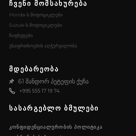
ჩვენი მომსახურება
Honda-ს მოტოციკლები
Suzuki-ს მოტოციკლები
ჩაფხუტები
უსაფრთხოების აღჭურვილობა
მდებარეობა
61 შანდორ პეტეფის ქუჩა
+995 555 17 19 74
სასარგებლო ბმულები
ᲙᲝᲜᲤᲘᲓᲔᲜᲪᲘᲐᲚᲣᲠᲝᲑᲘᲡ ᲞᲝᲚᲘᲢᲘᲙᲐ