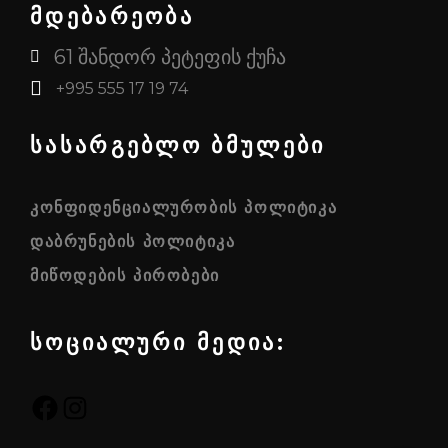
მდებარეობა
61 შანდორ პეტეფის ქუჩა
+995 555 17 19 74
სასარგებლო ბმულები
ᲙᲝᲜᲤᲘᲓᲔᲜᲪᲘᲐᲚᲣᲠᲝᲑᲘᲡ ᲞᲝᲚᲘᲢᲘᲙᲐ
ᲓᲐᲑᲠᲣᲜᲔᲑᲘᲡ ᲞᲝᲚᲘᲢᲘᲙᲐ
ᲛᲘᲬᲝᲓᲔᲑᲘᲡ ᲞᲘᲠᲝᲑᲔᲑᲘ
სოციალური მედია:
FACEBOOK
INSTAGRAM