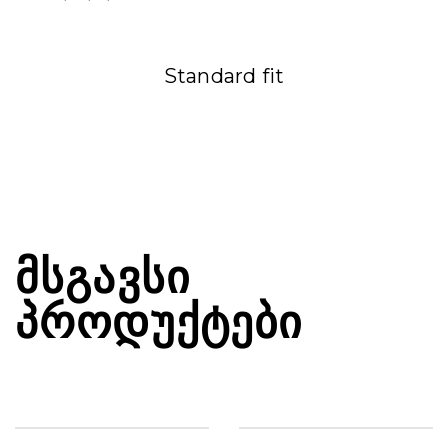
Standard fit
ᲛᲡᲒᲐᲕᲡᲘ
ᲞᲠᲝᲓᲣᲥᲢᲔᲑᲘ