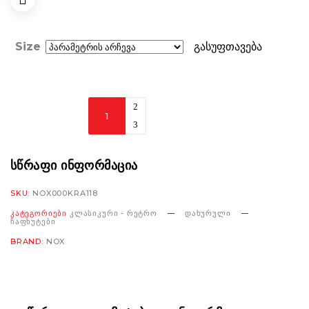
Size
გასუფთავება
Nox
Revenge
Strobe
white/blue/red
ᲡᲬᲠᲐᲤᲘ ᲘᲜᲤᲝᲠᲛᲐᲪᲘᲐ
რაოდენობა
SKU:
NOX000KRA118
ᲙᲐᲢᲔᲒᲝᲠᲘᲔᲑᲘ
ᲙᲚᲐᲡᲘᲙᲣᲠᲘ - ᲠᲔᲢᲠᲝ
ᲓᲐᲮᲣᲠᲣᲚᲘ
ᲩᲐᲤᲮᲣᲢᲔᲑᲘ
BRAND:
NOX