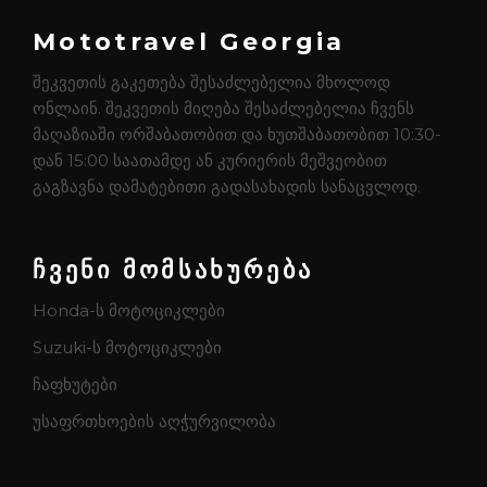
Mototravel Georgia
შეკვეთის გაკეთება შესაძლებელია მხოლოდ
ონლაინ. შეკვეთის მიღება შესაძლებელია ჩვენს
მაღაზიაში ორშაბათობით და ხუთშაბათობით 10:30-
დან 15:00 საათამდე ან კურიერის მეშვეობით
გაგზავნა დამატებითი გადასახადის სანაცვლოდ.
ჩვენი მომსახურება
Honda-ს მოტოციკლები
Suzuki-ს მოტოციკლები
ჩაფხუტები
უსაფრთხოების აღჭურვილობა