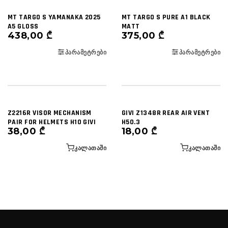
MT TARGO S YAMANAKA 2025
MT TARGO S PURE A1 BLACK
A5 GLOSS
MATT
438,00
₾
375,00
₾
ᲞᲐᲠᲐᲛᲔᲢᲠᲔᲑᲘ
ᲞᲐᲠᲐᲛᲔᲢᲠᲔᲑᲘ
Z2216R VISOR MECHANISM
GIVI Z1348R REAR AIR VENT
PAIR FOR HELMETS H10 GIVI
H50.3
38,00
₾
18,00
₾
ᲙᲐᲚᲐᲗᲐᲨᲘ
ᲙᲐᲚᲐᲗᲐᲨᲘ