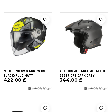
MT COSMO SV S ARROW B3
ACERBIS JET ARIA METALLIC
BLACK/FLUO MATT
25937.073 DARK GREY
422,00
₾
344,00
₾
ᲞᲐᲠᲐᲛᲔᲢᲠᲔᲑᲘ
ᲞᲐᲠᲐᲛᲔᲢᲠᲔᲑᲘ