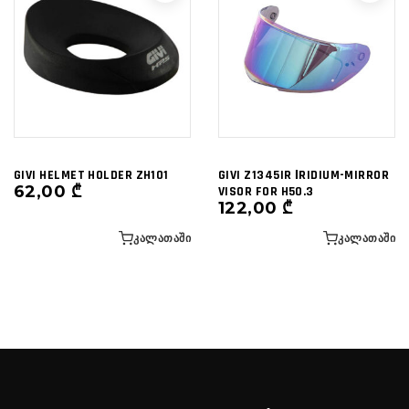
GIVI HELMET HOLDER ZH101
GIVI Z1345IR ΙRIDIUM-MIRROR
62,00
₾
VISOR FOR H50.3
122,00
₾
ᲙᲐᲚᲐᲗᲐᲨᲘ
ᲙᲐᲚᲐᲗᲐᲨᲘ