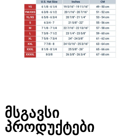
ᲛᲡᲒᲐᲕᲡᲘ
ᲞᲠᲝᲓᲣᲥᲢᲔᲑᲘ