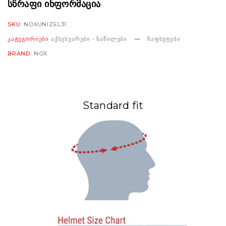
Visor
ᲡᲬᲠᲐᲤᲘ ᲘᲜᲤᲝᲠᲛᲐᲪᲘᲐ
smoke
SKU:
NOXUNIZEL31
რაოდენობა
ᲙᲐᲢᲔᲒᲝᲠᲘᲔᲑᲘ
ᲐᲥᲡᲔᲡᲣᲐᲠᲔᲑᲘ - ᲜᲐᲬᲘᲚᲔᲑᲘ
ᲩᲐᲤᲮᲣᲢᲔᲑᲘ
BRAND:
NOX
Standard fit