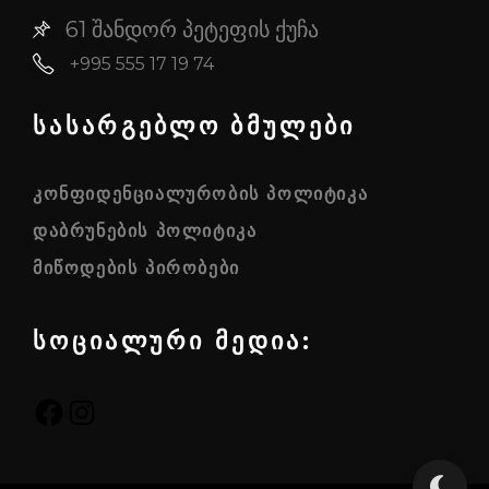
61 შანდორ პეტეფის ქუჩა
+995 555 17 19 74
სასარგებლო ბმულები
ᲙᲝᲜᲤᲘᲓᲔᲜᲪᲘᲐᲚᲣᲠᲝᲑᲘᲡ ᲞᲝᲚᲘᲢᲘᲙᲐ
ᲓᲐᲑᲠᲣᲜᲔᲑᲘᲡ ᲞᲝᲚᲘᲢᲘᲙᲐ
ᲛᲘᲬᲝᲓᲔᲑᲘᲡ ᲞᲘᲠᲝᲑᲔᲑᲘ
სოციალური მედია:
FACEBOOK
INSTAGRAM