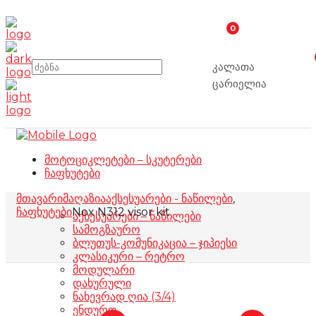
0
კალათა
ცარიელია
მოტოციკლეტები – სკუტერები
ჩაფხუტები
მთავარი
მაღაზია
აქსესუარები - ნაწილები
,
ჩაფხუტები
Nox N312 visor kit
აქსესუარები – ნაწილები
სამოგზაურო
ბლუთუს-კომუნიკაცია – ჯიპიესი
კლასიკური – რეტრო
მოდულარი
დახურული
ნახევრად ღია (3/4)
ენდურო