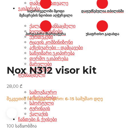
დამცავი სათვალე
ეკიპირება
საქართველოში მყოფი
დაფუძნებულია თბილისში
მგზავრების ნდობით აღჭურვილი
ქალაქის ტანსაცმელი
ხელთათმანები
პირდაპირი მხარდაჭერა
უსაფრთხო გადახდა
ქურთუკები
ტყავის კომბინიზონი
აქსესუარები – დამცავები
საწვიმარი ეკიპირება
თერმო ეკიპირება
შარვლები
Nox N312 visor kit
ჟილეტები
ფეხსაცმელი
28,00
₾
სამოგზაურო
აქსესუარები
შეკვეთის ჩამოსვლის დრო: 6-15 სამუშაო დღე
სპორტული
ტურინგის
ქალაქის
ჩანთები & ქეისები
100 საწყობშია