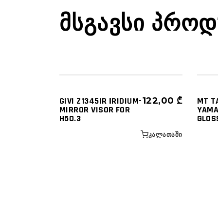
ᲛᲡᲒᲐᲕᲡᲘ ᲞᲠᲝᲓ
ᲐᲥᲡᲔᲡᲣᲐᲠᲔᲑᲘ - ᲜᲐᲬᲘᲚᲔᲑᲘ
ᲩᲐᲤᲮᲣᲢᲔᲑᲘ
GIVI Z1345IR ΙRIDIUM-
122,00
₾
MT T
MIRROR VISOR FOR
YAMA
H50.3
GLOS
ᲙᲐᲚᲐᲗᲐᲨᲘ