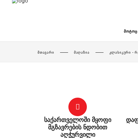
ᲛᲝᲢᲝᲪ
ᲛᲗᲐᲕᲐᲠᲘ
ᲛᲐᲦᲐᲖᲘᲐ
ᲙᲚᲐᲡᲘᲙᲣᲠᲘ - 
საქართველოში მყოფი
დაფ
მგზავრების ნდობით
აღჭურვილი