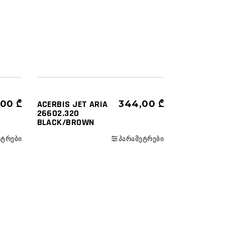
ᲩᲐᲤᲮᲣᲢᲔᲑᲘ
ᲜᲐᲮᲔᲕᲠᲐᲓ ᲦᲘᲐ (3/4)
,00
₾
ACERBIS JET ARIA
344,00
₾
26602.320
BLACK/BROWN
ᲔᲢᲠᲔᲑᲘ
ᲞᲐᲠᲐᲛᲔᲢᲠᲔᲑᲘ