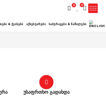
0
0
ᲚᲐᲗᲐ ᲪᲐᲠᲘᲔᲚᲘᲐ
ᲗᲔᲑᲘ & ᲥᲔᲘᲡᲔᲑᲘ
ᲐᲥᲡᲔᲡᲣᲐᲠᲔᲑᲘ
ᲡᲐᲑᲣᲠᲐᲕᲔᲑᲘ & ᲜᲐᲬᲘᲚᲔᲑᲘ
ერა
უსაფრთხო გადახდა