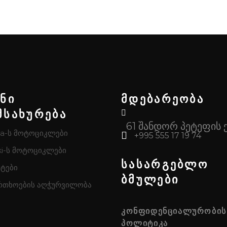
ენი
მდებარეობა
მსახურება
61 შანდორ პეტეფის 
a-ს მოტოციკლები
+995 555 17 19 74
i-ს მოტოციკლები
სასარგებლო
ტები
ბმულები
რთხოების აღჭურვილობა
ᲙᲝᲜᲤᲘᲓᲔᲜᲪᲘᲐᲚᲣᲠᲝᲑᲘᲡ
ᲞᲝᲚᲘᲢᲘᲙᲐ