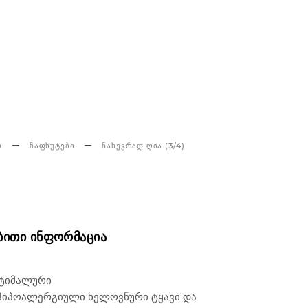
Ო
ᲩᲐᲤᲮᲣᲢᲔᲑᲘ
ᲜᲐᲮᲔᲕᲠᲐᲓ ᲦᲘᲐ (3/4)
ᲑᲘᲗᲘ ᲘᲜᲤᲝᲠᲛᲐᲪᲘᲐ
პტიმალური
ჰიპოალერგიული ხელოვნური ტყავი და