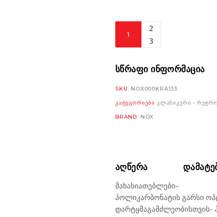
Nox
N243
rose
gold
ᲡᲬᲠᲐᲤᲘ ᲘᲜᲤᲝᲠᲛᲐᲪᲘᲐ
რაოდენობა
SKU:
NOX000KRA133
ᲙᲐᲢᲔᲒᲝᲠᲘᲔᲑᲘ
ᲙᲚᲐᲡᲘᲙᲣᲠᲘ - ᲠᲔᲢᲠ
BRAND:
NOX
ᲐᲦᲬᲔᲠᲐ
ᲓᲐᲛᲐᲢᲔ
მახასიათებლები
–
პოლიკარბონატის გარსი ო
დარტყმაგამძლეობისთვის- 