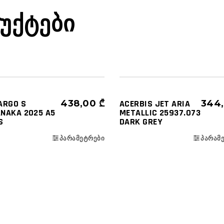
ᲣᲥᲢᲔᲑᲘ
ᲩᲐᲤᲮᲣᲢᲔᲑᲘ
ᲓᲐᲮᲣᲠᲣᲚᲘ
ᲩᲐᲤᲮᲣᲢᲔᲑᲘ
ᲜᲐᲮᲔᲕᲠᲐᲓ ᲦᲘᲐ (3/4)
ARGO S
438,00
₾
ACERBIS JET ARIA
344
NAKA 2025 A5
METALLIC 25937.073
S
DARK GREY
ᲞᲐᲠᲐᲛᲔᲢᲠᲔᲑᲘ
ᲞᲐᲠᲐᲛ