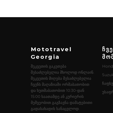
Mototravel
ჩვ
Georgia
მო
შეკვეთის გაკეთება
Hond
შესაძლებელია მხოლოდ ონლაინ.
Suzuk
შეკვეთის მიღება შესაძლებელია
ჩაფხუ
ჩვენს მაღაზიაში ორშაბათობით
და ხუთშაბათობით 10:30-დან
უსაფ
15:00 საათამდე ან კურიერის
მეშვეობით გაგზავნა დამატებითი
გადასახადის სანაცვლოდ.