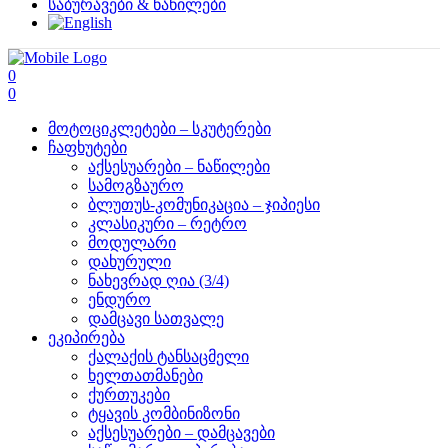
საბურავები & ნაწილები
0
0
მოტოციკლეტები – სკუტერები
ჩაფხუტები
აქსესუარები – ნაწილები
სამოგზაურო
ბლუთუს-კომუნიკაცია – ჯიპიესი
კლასიკური – რეტრო
მოდულარი
დახურული
ნახევრად ღია (3/4)
ენდურო
დამცავი სათვალე
ეკიპირება
ქალაქის ტანსაცმელი
ხელთათმანები
ქურთუკები
ტყავის კომბინიზონი
აქსესუარები – დამცავები