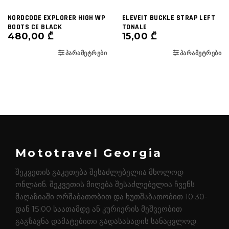
NORDCODE EXPLORER HIGH WP
ELEVEIT BUCKLE STRAP LEFT
BOOTS CE BLACK
TONALE
480,00
₾
15,00
₾
ᲞᲐᲠᲐᲛᲔᲢᲠᲔᲑᲘ
ᲞᲐᲠᲐᲛᲔᲢᲠᲔᲑᲘ
Mototravel Georgia
შეკვეთის გაკეთება შესაძლებელია მხოლოდ
ონლაინ. შეკვეთის მიღება შესაძლებელია ჩვენს
მაღაზიაში ორშაბათობით და ხუთშაბათობით 10:30-
დან 15:00 საათამდე ან კურიერის მეშვეობით
გაგზავნა დამატებითი გადასახადის სანაცვლოდ.