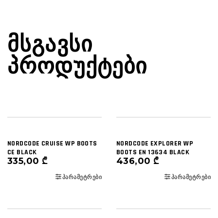
ᲛᲡᲒᲐᲕᲡᲘ
ᲞᲠᲝᲓᲣᲥᲢᲔᲑᲘ
NORDCODE CRUISE WP BOOTS
NORDCODE EXPLORER WP
CE BLACK
BOOTS EN 13634 BLACK
335,00
₾
436,00
₾
ᲞᲐᲠᲐᲛᲔᲢᲠᲔᲑᲘ
ᲞᲐᲠᲐᲛᲔᲢᲠᲔᲑᲘ