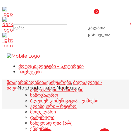
0
კალათა
ცარიელია
მოტოციკლეტები – სკუტერები
ჩაფხუტები
მთავარი
მაღაზია
აქსესუარები
,
ბალაკლავა -
ბაფი
Nordcode Tube Neck gray
აქსესუარები – ნაწილები
სამოგზაურო
ბლუთუს-კომუნიკაცია – ჯიპიესი
კლასიკური – რეტრო
მოდულარი
დახურული
ნახევრად ღია (3/4)
ენდურო