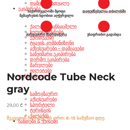
დამცავი სათვალე
ეკიპირება
საქართველოში მყოფი
დაფუძნებულია თბილისში
მგზავრების ნდობით აღჭურვილი
ქალაქის ტანსაცმელი
ხელთათმანები
პირდაპირი მხარდაჭერა
უსაფრთხო გადახდა
ქურთუკები
ტყავის კომბინიზონი
აქსესუარები – დამცავები
საწვიმარი ეკიპირება
თერმო ეკიპირება
შარვლები
ჟილეტები
Nordcode Tube Neck
ფეხსაცმელი
gray
სამოგზაურო
აქსესუარები
სპორტული
29,00
₾
ტურინგის
ქალაქის
შეკვეთის ჩამოსვლის დრო: 6-15 სამუშაო დღე
ჩანთები & ქეისები