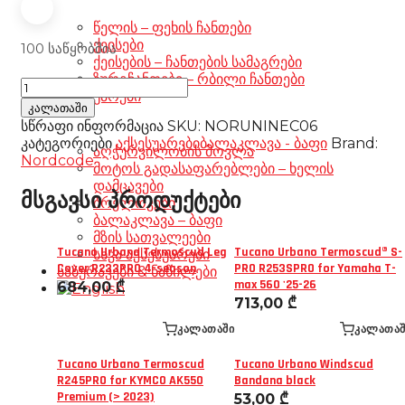
წელის – ფეხის ჩანთები
ქეისები
100 საწყობშია
ქეისების – ჩანთების სამაგრები
ზურგჩანთები – რბილი ჩანთები
Nordcode
აქსესუარები
Tube
კალათაში
Neck
სწრაფი ინფორმაცია
SKU:
NORUNINEC06
gray
კატეგორიები
აქსესუარები
ბალაკლავა - ბაფი
Brand:
აღჭურვილობის მოვლა
რაოდენობა
Nordcode
მოტოს გადასაფარებლები – ხელის
დამცავები
მსგავსი პროდუქტები
ბრელოკები
ბალაკლავა – ბაფი
მზის სათვალეები
Tucano Urbano Termoscud Leg
Tucano Urbano Termoscud® S-
სხვა აქსესუარები
Cover R233PRO 4-season
PRO R253SPRO for Yamaha T-
საბურავები & ნაწილები
max 560 '25-26
684,00
₾
713,00
₾
ᲙᲐᲚᲐᲗᲐᲨᲘ
ᲙᲐᲚᲐᲗᲐᲨ
Tucano Urbano Termoscud
Tucano Urbano Windscud
R245PRO for KYMCO AK550
Bandana black
Premium (> 2023)
53,00
₾