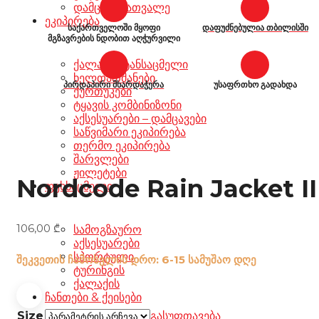
დამცავი სათვალე
ეკიპირება
საქართველოში მყოფი
დაფუძნებულია თბილისში
მგზავრების ნდობით აღჭურვილი
ქალაქის ტანსაცმელი
ხელთათმანები
პირდაპირი მხარდაჭერა
უსაფრთხო გადახდა
ქურთუკები
ტყავის კომბინიზონი
აქსესუარები – დამცავები
საწვიმარი ეკიპირება
თერმო ეკიპირება
შარვლები
ჟილეტები
Nordcode Rain Jacket II
ფეხსაცმელი
106,00
₾
სამოგზაურო
აქსესუარები
სპორტული
შეკვეთის ჩამოსვლის დრო: 6-15 სამუშაო დღე
ტურინგის
ქალაქის
ჩანთები & ქეისები
Size
გასუფთავება