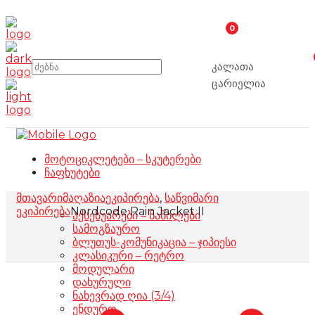
0
კალათა
ცარიელია
მოტოციკლეტები – სკუტერები
ჩაფხუტები
მთავარი
მაღაზია
ეკიპირება
,
საწვიმარი
ეკიპირება
Nordcode Rain Jacket II
აქსესუარები – ნაწილები
სამოგზაურო
ბლუთუს-კომუნიკაცია – ჯიპიესი
კლასიკური – რეტრო
მოდულარი
დახურული
ნახევრად ღია (3/4)
ენდურო