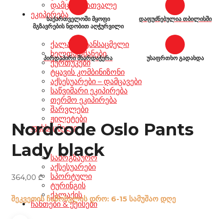
დამცავი სათვალე
ეკიპირება
საქართველოში მყოფი
დაფუძნებულია თბილისში
მგზავრების ნდობით აღჭურვილი
ქალაქის ტანსაცმელი
ხელთათმანები
პირდაპირი მხარდაჭერა
უსაფრთხო გადახდა
ქურთუკები
ტყავის კომბინიზონი
აქსესუარები – დამცავები
საწვიმარი ეკიპირება
თერმო ეკიპირება
შარვლები
ჟილეტები
Nordcode Oslo Pants
ფეხსაცმელი
Lady black
სამოგზაურო
აქსესუარები
სპორტული
364,00
₾
ტურინგის
ქალაქის
შეკვეთის ჩამოსვლის დრო: 6-15 სამუშაო დღე
ჩანთები & ქეისები