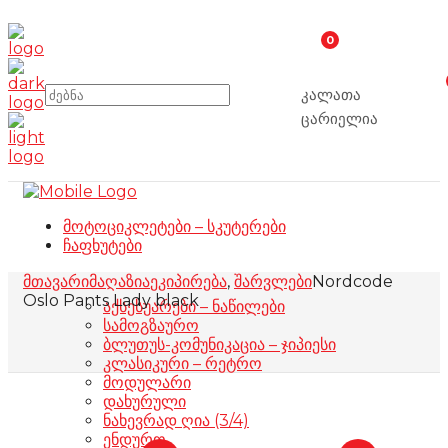
0
კალათა
ცარიელია
მოტოციკლეტები – სკუტერები
ჩაფხუტები
მთავარი
მაღაზია
ეკიპირება
,
შარვლები
Nordcode
Oslo Pants Lady black
აქსესუარები – ნაწილები
სამოგზაურო
ბლუთუს-კომუნიკაცია – ჯიპიესი
კლასიკური – რეტრო
მოდულარი
დახურული
ნახევრად ღია (3/4)
ენდურო